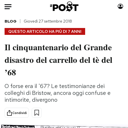
Auto
BLOG
Giovedì 27 settembre 2018
QUESTO ARTICOLO HA PIÙ DI
7 ANNI
HOME
Il cinquantenario del Grande
Italia
Moda
disastro del carrello del tè del
Mondo
Libri
Politica
Consumismi
’68
Tecnologia
Storie/Idee
Internet
Ok Boomer!
O forse era il '67? Le testimonianze dei
Scienza
Media
colleghi di Bristow, ancora oggi confuse e
Cultura
Europa
intimorite, divergono
Economia
Altrecose
Condividi
Sport
Mondiali calcio 2026