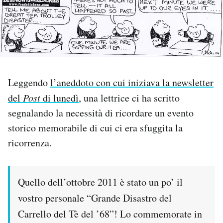
PODCAST
NEWSLETTER
Leggendo
l’aneddoto con cui iniziava la newsletter
I MIEI PREFERITI
del
Post
di lunedì
, una lettrice ci ha scritto
segnalando la necessità di ricordare un evento
SHOP
storico memorabile di cui ci era sfuggita la
ricorrenza.
CALENDARIO
Quello dell’ottobre 2011 è stato un po’ il
AREA PERSONALE
vostro personale “Grande Disastro del
Area Personale
Carrello del Tè del ’68”! Lo commemorate in
Newsletter