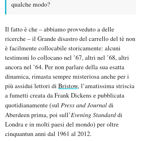
qualche modo?
Notifiche mobile
Regala il Post
Hai bisogno di aiuto?
Il fatto è che – abbiamo provveduto a delle
Esci
ricerche – il Grande disastro del carrello del tè non
è facilmente collocabile storicamente: alcuni
testimoni lo collocano nel ’67, altri nel ’68, altri
ancora nel ’64. Per non parlare della sua esatta
dinamica, rimasta sempre misteriosa anche per i
più assidui lettori di
Bristow
, l’amatissima striscia
a fumetti creata da Frank Dickens e pubblicata
quotidianamente (sul
Press and Journal
di
Aberdeen prima, poi sull’
Evening Standard
di
Londra e in molti paesi del mondo) per oltre
cinquantun anni dal 1961 al 2012.