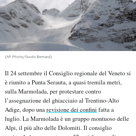
PODCAST
NEWSLETTER
I MIEI PREFERITI
(AP Photo/Guido Bernard)
Il 24 settembre il Consiglio regionale del Veneto si
SHOP
è riunito a Punta Serauta, a quasi tremila metri,
sulla Marmolada, per protestare contro
CALENDARIO
l’assegnazione del ghiacciaio al Trentino-Alto
Adige, dopo una
revisione dei confini
fatta a
AREA PERSONALE
luglio. La Marmolada è un gruppo montuoso delle
Area Personale
Alpi, il più alto delle Dolomiti. Il consiglio
Newsletter