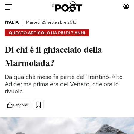
Auto
ITALIA
Martedì 25 settembre 2018
QUESTO ARTICOLO HA PIÙ DI
7 ANNI
HOME
Di chi è il ghiacciaio della
Italia
Moda
Marmolada?
Mondo
Libri
Politica
Consumismi
Da qualche mese fa parte del Trentino-Alto
Tecnologia
Storie/Idee
Adige; ma prima era del Veneto, che ora lo
Internet
Ok Boomer!
rivuole
Scienza
Media
Cultura
Europa
Condividi
Economia
Altrecose
Sport
Mondiali calcio 2026