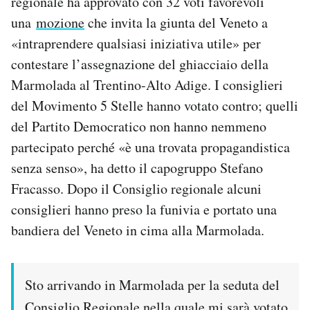
regionale ha approvato con 32 voti favorevoli
Notifiche mobile
una
mozione
che invita la giunta del Veneto a
Regala il Post
«intraprendere qualsiasi iniziativa utile» per
Hai bisogno di aiuto?
contestare l’assegnazione del ghiacciaio della
Esci
Marmolada al Trentino-Alto Adige. I consiglieri
del Movimento 5 Stelle hanno votato contro; quelli
del Partito Democratico non hanno nemmeno
partecipato perché «è una trovata propagandistica
senza senso», ha detto il capogruppo Stefano
Fracasso. Dopo il Consiglio regionale alcuni
consiglieri hanno preso la funivia e portato una
bandiera del Veneto in cima alla Marmolada.
Sto arrivando in Marmolada per la seduta del
Consiglio Regionale nella quale mi sarà votato