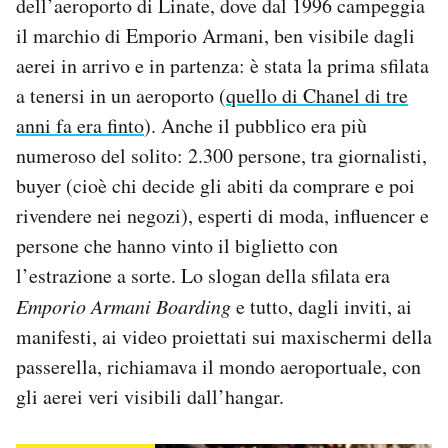
dell’aeroporto di Linate, dove dal 1996 campeggia
Notifiche mobile
il marchio di Emporio Armani, ben visibile dagli
Regala il Post
aerei in arrivo e in partenza: è stata la prima sfilata
Hai bisogno di aiuto?
a tenersi in un aeroporto (
quello di Chanel di tre
Esci
anni fa era finto
). Anche il pubblico era più
numeroso del solito: 2.300 persone, tra giornalisti,
buyer (cioè chi decide gli abiti da comprare e poi
rivendere nei negozi), esperti di moda, influencer e
persone che hanno vinto il biglietto con
l’estrazione a sorte. Lo slogan della sfilata era
Emporio Armani Boarding
e tutto, dagli inviti, ai
manifesti, ai video proiettati sui maxischermi della
passerella, richiamava il mondo aeroportuale, con
gli aerei veri visibili dall’hangar.