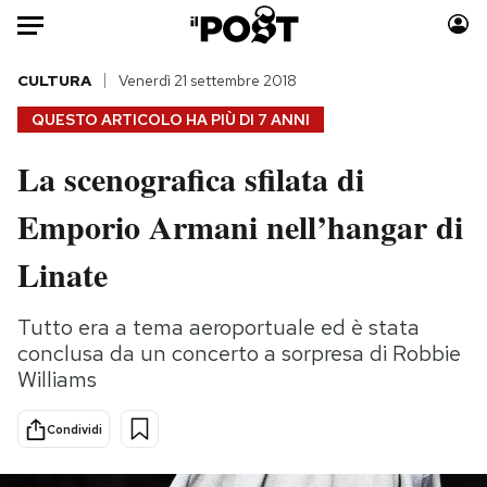
Auto
CULTURA
Venerdì 21 settembre 2018
QUESTO ARTICOLO HA PIÙ DI
7 ANNI
HOME
La scenografica sfilata di
Italia
Moda
Emporio Armani nell’hangar di
Mondo
Libri
Politica
Consumismi
Linate
Tecnologia
Storie/Idee
Internet
Ok Boomer!
Tutto era a tema aeroportuale ed è stata
Scienza
Media
conclusa da un concerto a sorpresa di Robbie
Cultura
Europa
Williams
Economia
Altrecose
Condividi
Sport
Mondiali calcio 2026