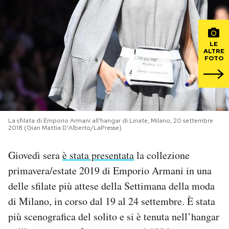
PODCAST
LE
ALTRE
NEWSLETTER
FOTO
I MIEI PREFERITI
La sfilata di Emporio Armani all'hangar di Linate, Milano, 20 settembre
SHOP
2018 (Gian Mattia D'Alberto/LaPresse)
Giovedì sera
è stata presentata
la collezione
CALENDARIO
primavera/estate 2019 di Emporio Armani in una
delle sfilate più attese della Settimana della moda
AREA PERSONALE
di Milano, in corso dal 19 al 24 settembre. È stata
Area Personale
più scenografica del solito e si è tenuta nell’hangar
Newsletter