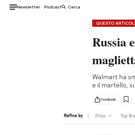
Newsletter
Podcast
Auto
QUESTO ARTICOLO
Russia e
HOME
Italia
Moda
magliett
Mondo
Libri
Politica
Consumismi
Walmart ha sme
Tecnologia
Storie/Idee
e il martello, 
Internet
Ok Boomer!
Scienza
Media
Condividi
Cultura
Europa
Economia
Altrecose
Sport
Mondiali calcio 2026