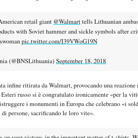
merican retail giant
@Walmart
tells Lithuanian ambas
roducts with Soviet hammer and sickle symbols after cri
keswoman
pic.twitter.com/I39VWoG19N
nia (@BNSLithuania)
September 18, 2018
ata infine ritirata da Walmart, provocando una reazione 
 Esteri russo si è congratulato ironicamente «per la vitt
istruggere i monumenti in Europa che celebrano «i solda
di persone, sacrificando le loro vite».
 on your victory, in the important matter of t-shirts. 