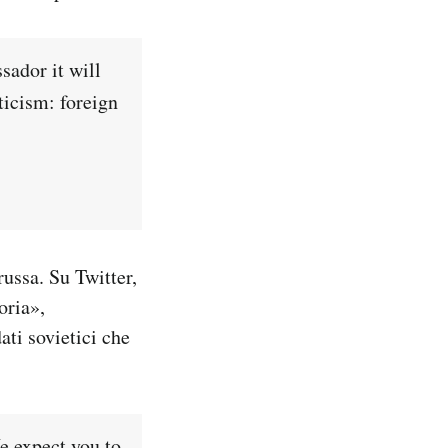
sador it will
ticism: foreign
russa. Su Twitter,
oria»,
ti sovietici che
We expect you to