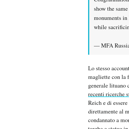
show the same 
monuments in E
while sacrifici
— MFA Russia
Lo stesso account
magliette con la f
generale lituano 
recenti ricerche 
Reich e di essere
direttamente al m
condannato a mort
targhe e statue in