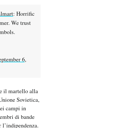
lmart
: Horrific
mer. We trust
ymbols.
eptember 6,
 il martello alla
’Unione Sovietica,
nei campi in
membri di bande
r l’indipendenza.