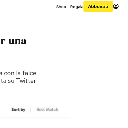
Abbonati
Shop
Regala
er una
 con la falce
iata su Twitter