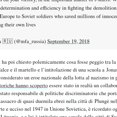
determination and efficiency in fighting the demoliti
urope to Soviet soldiers who saved millions of innoce
ng their own lives
 🇷🇺 (@mfa_russia)
September 19, 2018
 ha poi chiesto polemicamente cosa fosse peggio tra la 
alce e il martello e l’intitolazione di una scuola a Jon
considerato un eroe nazionale della lotta al nazismo in 
storiche hanno scoperto
essere stato in realtà un collabo
 stato responsabile di politiche discriminatorie che por
assacro di quasi duemila ebrei nella città di Plungė ne
e e ucciso nel 1947 in Unione Sovietica, è ricordato og
 Lituania, e a lui è intitolata una scuola della città di S