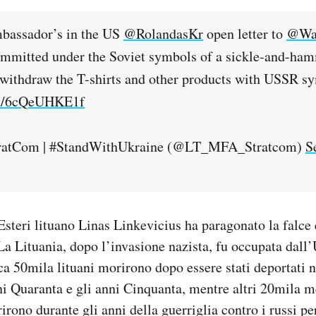
mbassador’s in the US
@RolandasKr
open letter to
@Wa
mmitted under the Soviet symbols of a sickle-and-ham
withdraw the T-shirts and other products with USSR s
om/6cQeUHKE1f
atCom | #StandWithUkraine (@LT_MFA_Stratcom)
S
Esteri lituano Linas Linkevicius ha paragonato la falce e
 La Lituania, dopo l’invasione nazista, fu occupata dall
rca 50mila lituani morirono dopo essere stati deportati 
nni Quaranta e gli anni Cinquanta, mentre altri 20mila 
irono durante gli anni della guerriglia contro i russi pe