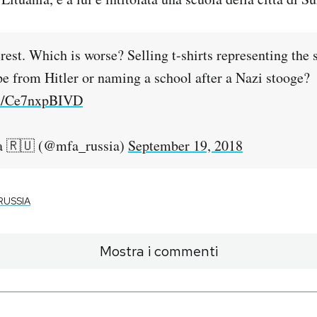
erest. Which is worse? Selling t-shirts representing the 
pe from Hitler or naming a school after a Nazi stooge?
om/Ce7nxpBIVD
 🇷🇺 (@mfa_russia)
September 19, 2018
RUSSIA
Mostra i commenti