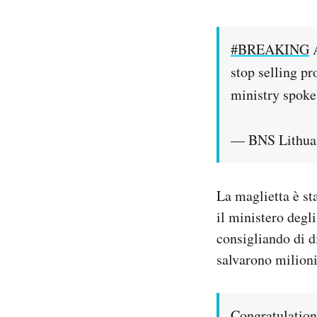
#BREAKING
A
stop selling p
ministry spo
— BNS Lithua
La maglietta è st
il ministero degli
consigliando di d
salvarono milioni 
Congratulations