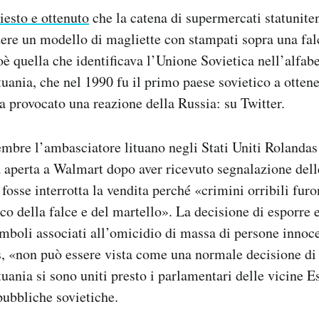
iesto e ottenuto
che la catena di supermercati statunit
ere un modello di magliette con stampati sopra una fal
è quella che identificava l’Unione Sovietica nell’alfabe
tuania, che nel 1990 fu il primo paese sovietico a otten
a provocato una reazione della Russia: su Twitter.
tembre l’ambasciatore lituano negli Stati Uniti Rolanda
ra aperta a Walmart dopo aver ricevuto segnalazione dell
fosse interrotta la vendita perché «crimini orribili fur
ico della falce e del martello». La decisione di esporre 
mboli associati all’omicidio di massa di persone innoc
s, «non può essere vista come una normale decisione di
tuania si sono uniti presto i parlamentari delle vicine E
epubbliche sovietiche.