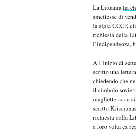
Notifiche mobile
La Lituania
ha ch
Regala il Post
smettesse di vend
Hai bisogno di aiuto?
la sigla CCCP, cio
Esci
richiesta della Li
l’indipendenza, h
All’inizio di set
scritto una lette
chiedendo che ne 
il simbolo soviet
magliette «con si
scritto Krisciuna
richiesta della Li
a loro volta ex r