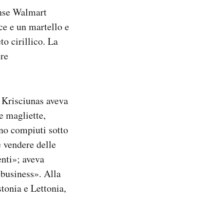
ense Walmart
ce e un martello e
to cirillico. La
ere
s Krisciunas aveva
e magliette,
ono compiuti sotto
e vendere delle
enti»; aveva
 business». Alla
stonia e Lettonia,