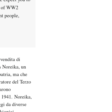
on of WW2
nt people,
vendita di
as Noreika, un
patria, ma che
ratore del Terzo
tarono
l 1941. Noreika,
gi da diverse
ukioniai.