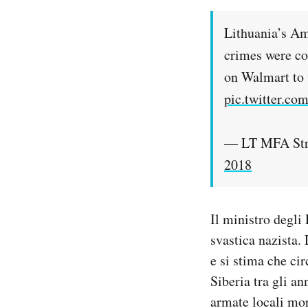
Lithuania’s A
crimes were co
on Walmart to 
pic.twitter.c
— LT MFA Str
2018
Il ministro degli 
svastica nazista.
e si stima che ci
Siberia tra gli a
armate locali mor