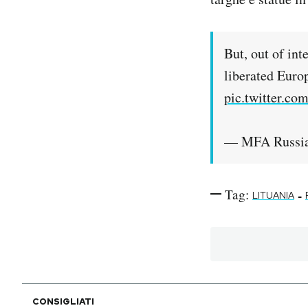
But, out of int
liberated Euro
pic.twitter.c
— MFA Russia
Tag:
-
LITUANIA
CONSIGLIATI