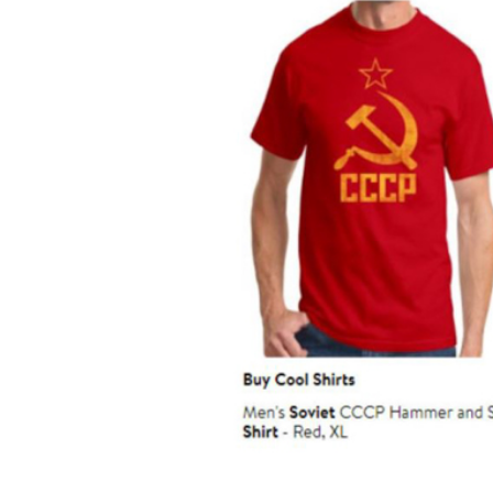
PODCAST
NEWSLETTER
I MIEI PREFERITI
SHOP
CALENDARIO
AREA PERSONALE
Area Personale
Newsletter