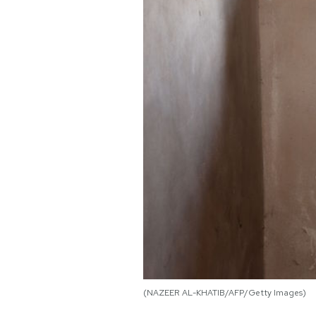
PODCAST
NEWSLETTER
I MIEI PREFERITI
SHOP
CALENDARIO
AREA PERSONALE
Area Personale
(NAZEER AL-KHATIB/AFP/Getty Images)
Newsletter