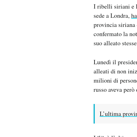
Notifiche mobile
I ribelli siriani 
Regala il Post
sede a Londra,
ha
Hai bisogno di aiuto?
provincia siriana
Esci
confermato la not
suo alleato stesse
Lunedì il preside
alleati di non ini
milioni di persone
russo aveva però d
L’ultima provin