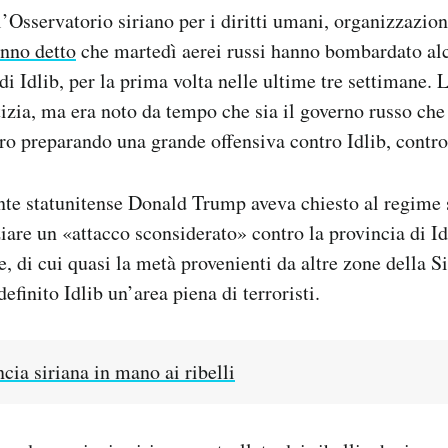
e l’Osservatorio siriano per i diritti umani, organizzazion
nno detto
che martedì aerei russi hanno bombardato al
 di Idlib, per la prima volta nelle ultime tre settimane.
izia, ma era noto da tempo che sia il governo russo che
ro preparando una grande offensiva contro Idlib, control
nte statunitense Donald Trump aveva chiesto al regime s
ziare un «attacco sconsiderato» contro la provincia di Idl
, di cui quasi la metà provenienti da altre zone della Si
efinito Idlib un’area piena di terroristi.
cia siriana in mano ai ribelli