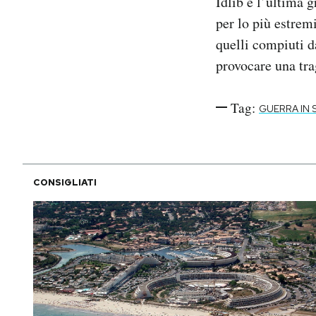
Idlib è l’ultima g
per lo più estremi
quelli compiuti da
provocare una tra
Tag:
GUERRA IN S
CONSIGLIATI