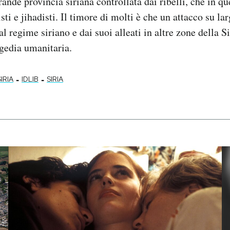
rande provincia siriana controllata dai ribelli, che in q
sti e jihadisti. Il timore di molti è che un attacco su la
l regime siriano e dai suoi alleati in altre zone della Si
gedia umanitaria.
-
-
IRIA
IDLIB
SIRIA