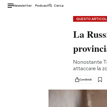
Newsletter
Podcast
Auto
QUESTO ARTICOLO
HOME
La Russi
Italia
Moda
provincia
Mondo
Libri
Politica
Consumismi
Tecnologia
Storie/Idee
Nonostante Tru
attaccare la zo
Internet
Ok Boomer!
Scienza
Media
Condividi
Cultura
Europa
Economia
Altrecose
Sport
Mondiali calcio 2026