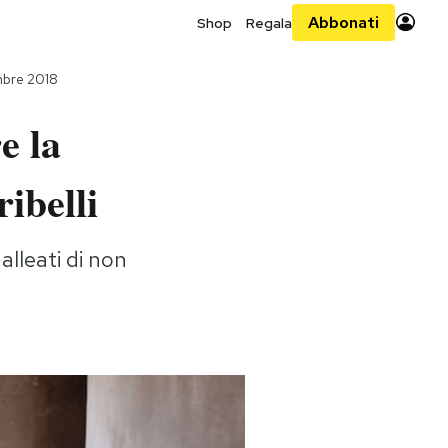
Abbonati
Shop
Regala
mbre 2018
e la
ribelli
alleati di non