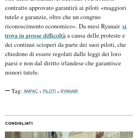
Notifiche mobile
contratto approvato garantirà ai piloti «maggiori
Regala il Post
tutele e garanzie, oltre che un congruo
Hai bisogno di aiuto?
riconoscimento economico». Da mesi Ryanair
si
Esci
trova in grosse difficoltà
a causa delle proteste e
dei continui scioperi da parte dei suoi piloti, che
chiedono di essere regolati dalle leggi dei loro
paesi e non dal diritto irlandese che garantisce
minori tutele.
Tag:
-
-
ANPAC
PILOTI
RYANAIR
CONSIGLIATI