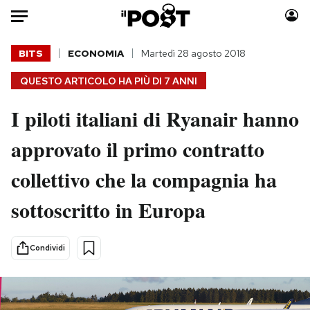
Auto
BITS
ECONOMIA
Martedì 28 agosto 2018
QUESTO ARTICOLO HA PIÙ DI
7 ANNI
HOME
I piloti italiani di Ryanair hanno
Italia
Moda
Mondo
Libri
approvato il primo contratto
Politica
Consumismi
collettivo che la compagnia ha
Tecnologia
Storie/Idee
Internet
Ok Boomer!
sottoscritto in Europa
Scienza
Media
Cultura
Europa
Condividi
Economia
Altrecose
Sport
Mondiali calcio 2026