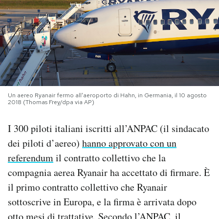
PODCAST
NEWSLETTER
I MIEI PREFERITI
Un aereo Ryanair fermo all'aeroporto di Hahn, in Germania, il 10 agosto
2018 (Thomas Frey/dpa via AP)
SHOP
I 300 piloti italiani iscritti all’ANPAC (il sindacato
dei piloti d’aereo)
hanno approvato con un
CALENDARIO
referendum
il contratto collettivo che la
compagnia aerea Ryanair ha accettato di firmare. È
AREA PERSONALE
il primo contratto collettivo che Ryanair
sottoscrive in Europa, e la firma è arrivata dopo
Area Personale
Newsletter
otto mesi di trattative. Secondo l’ANPAC, il