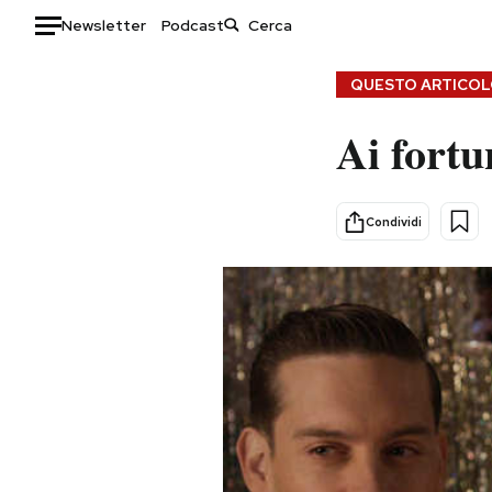
Newsletter
Podcast
Auto
QUESTO ARTICOLO
Ai fortu
HOME
Italia
Moda
Mondo
Libri
Condividi
Politica
Consumismi
Tecnologia
Storie/Idee
Internet
Ok Boomer!
Scienza
Media
Cultura
Europa
Economia
Altrecose
Sport
Mondiali calcio 2026