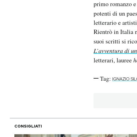
primo romanzo e c
potenti di un pae
letterario e artis
Rientrò in Italia 
suoi scritti si ri
L’avventura di un
letterari, lauree
h
Tag:
IGNAZIO SI
CONSIGLIATI