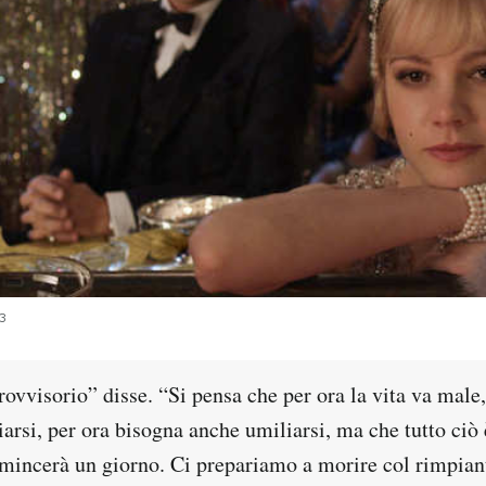
13
rovvisorio” disse. “Si pensa che per ora la vita va male,
arsi, per ora bisogna anche umiliarsi, ma che tutto ciò 
omincerà un giorno. Ci prepariamo a morire col rimpian