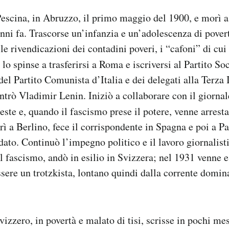
escina, in Abruzzo, il primo maggio del 1900, e morì a
nni fa. Trascorse un’infanzia e un’adolescenza di pover
le rivendicazioni dei contadini poveri, i “cafoni” di cui
lo spinse a trasferirsi a Roma e iscriversi al Partito So
 del Partito Comunista d’Italia e dei delegati alla Terza
trò Vladimir Lenin. Iniziò a collaborare con il giorn
este e, quando il fascismo prese il potere, venne arresta
erì a Berlino, fece il corrispondente in Spagna e poi a P
dato. Continuò l’impegno politico e il lavoro giornalist
el fascismo, andò in esilio in Svizzera; nel 1931 venne e
ssere un trotzkista, lontano quindi dalla corrente domin
vizzero, in povertà e malato di tisi, scrisse in pochi me