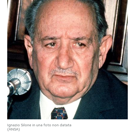
Ignazio Silone in una foto non datata
(ANSA)