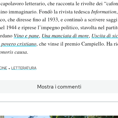
apolavoro letterario, che racconta le rivolte dei “cafon
sino immaginario. Fondò la rivista tedesca
Information
tico, che diresse fino al 1933, e continuò a scrivere sagg
nel 1944 e riprese l’impegno politico, stavolta nel partit
cordano
Vino e pane
,
Una manciata di more
,
Uscita di si
 povero cristiano
, che vinse il premio Campiello. Ha r
onoris causa
.
-
LONE
LETTERATURA
Mostra i commenti