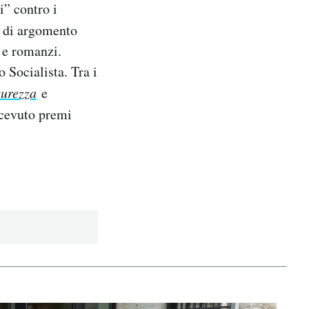
i” contro i
, di argomento
i e romanzi.
o Socialista. Tra i
curezza
e
icevuto premi