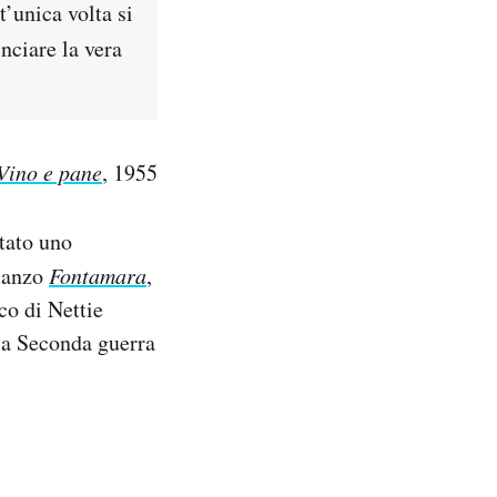
t’unica volta si
nciare la vera
Vino e pane
, 1955
tato uno
omanzo
Fontamara
,
co di Nettie
ella Seconda guerra