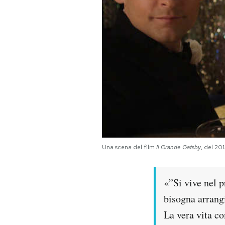
PODCAST
NEWSLETTER
I MIEI PREFERITI
SHOP
Una scena del film
Il Grande Gatsby
, del 20
CALENDARIO
«”Si vive nel p
AREA PERSONALE
bisogna arrangi
Area Personale
La vera vita c
Newsletter