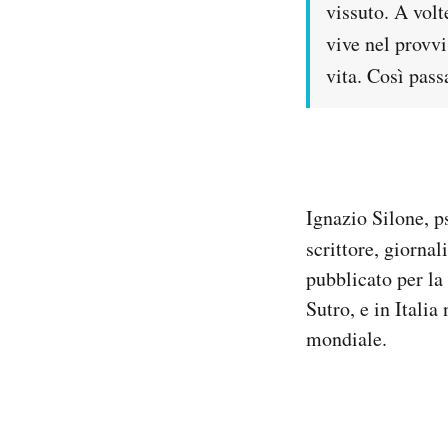
vissuto. A volt
Notifiche mobile
vive nel provvi
Regala il Post
Hai bisogno di aiuto?
vita. Così pass
Esci
Ignazio Silone, p
scrittore, giornal
pubblicato per la
Sutro, e in Italia
mondiale.