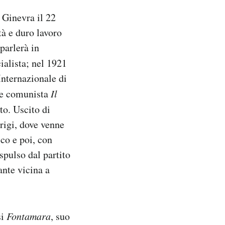
 Ginevra il 22
tà e duro lavoro
 parlerà in
cialista; nel 1921
 Internazionale di
ale comunista
Il
to. Uscito di
arigi, dove venne
ico e poi, con
spulso dal partito
ante vicina a
si
Fontamara
, suo