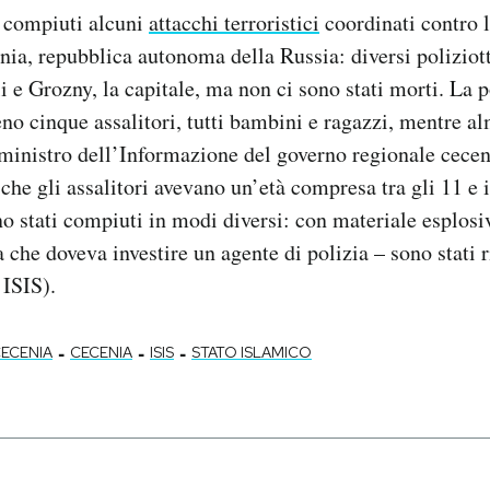
i compiuti alcuni
attacchi terroristici
coordinati contro l
nia, repubblica autonoma della Russia: diversi poliziotti
li e Grozny, la capitale, ma non ci sono stati morti. La p
no cinque assalitori, tutti bambini e ragazzi, mentre a
l ministro dell’Informazione del governo regionale cec
che gli assalitori avevano un’età compresa tra gli 11 e i
no stati compiuti in modi diversi: con materiale esplosiv
che doveva investire un agente di polizia – sono stati r
 ISIS).
-
-
-
CECENIA
CECENIA
ISIS
STATO ISLAMICO