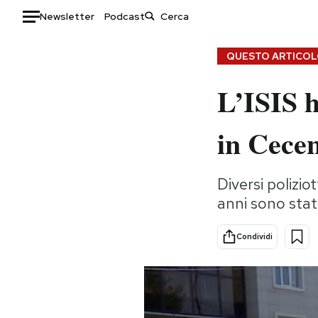
Newsletter
Podcast
Auto
QUESTO ARTICOLO
HOME
L’ISIS h
Italia
Moda
in Cecen
Mondo
Libri
Politica
Consumismi
Tecnologia
Storie/Idee
Diversi poliziot
anni sono stati
Internet
Ok Boomer!
Scienza
Media
Condividi
Cultura
Europa
Economia
Altrecose
Sport
Mondiali calcio 2026