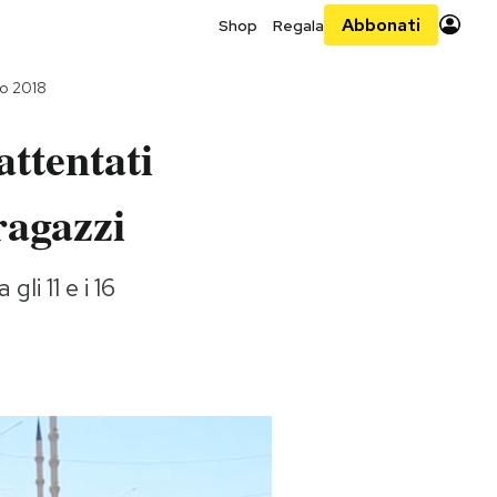
Abbonati
Shop
Regala
to 2018
attentati
ragazzi
gli 11 e i 16