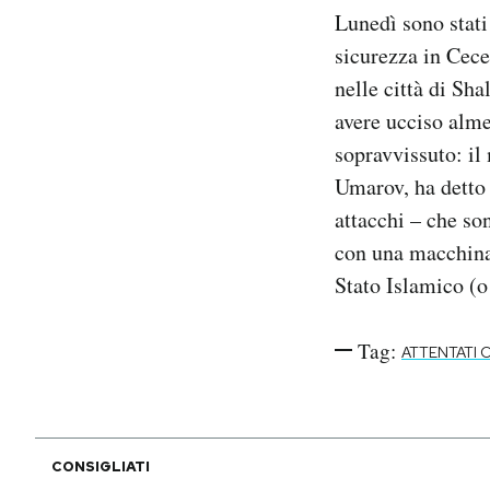
Notifiche mobile
Lunedì sono stat
Regala il Post
sicurezza in Cece
Hai bisogno di aiuto?
nelle città di Sha
Esci
avere ucciso alme
sopravvissuto: i
Umarov, ha detto 
attacchi – che so
con una macchina 
Stato Islamico (o
Tag:
ATTENTATI 
CONSIGLIATI