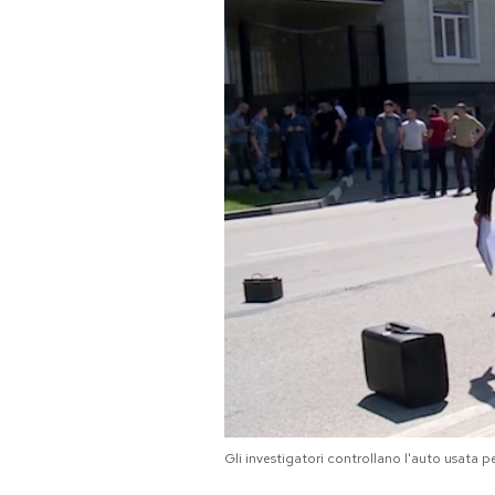
PODCAST
NEWSLETTER
I MIEI PREFERITI
SHOP
CALENDARIO
AREA PERSONALE
Area Personale
Gli investigatori controllano l'auto usata 
Newsletter