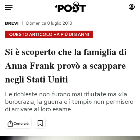
Auto
BREVI
Domenica 8 luglio 2018
QUESTO ARTICOLO HA PIÙ DI
8 ANNI
HOME
Si è scoperto che la famiglia di
Italia
Moda
Anna Frank provò a scappare
Mondo
Libri
Politica
Consumismi
negli Stati Uniti
Tecnologia
Storie/Idee
Internet
Ok Boomer!
Le richieste non furono mai rifiutate ma «la
Scienza
Media
burocrazia, la guerra e i tempi» non permisero
Cultura
Europa
di arrivare al loro esame
Economia
Altrecose
Condividi
Sport
Mondiali calcio 2026