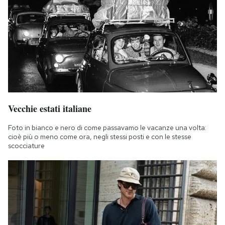
Vecchie estati italiane
Foto in bianco e nero di come passavamo le vacanze una volta:
cioè più o meno come ora, negli stessi posti e con le stesse
scocciature