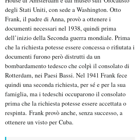
House di Amsterdam e dal museo sull’Olocausto
Notifiche mobile
degli Stati Uniti, con sede a Washington. Otto
Regala il Post
Frank, il padre di Anna, provò a ottenere i
Hai bisogno di aiuto?
documenti necessari nel 1938, quindi prima
Esci
dell’inizio della Seconda guerra mondiale. Prima
che la richiesta potesse essere concessa o rifiutata i
documenti furono però distrutti da un
bombardamento tedesco che colpì il consolato di
Rotterdam, nei Paesi Bassi. Nel 1941 Frank fece
quindi una seconda richiesta, per sé e per la sua
famiglia, ma i tedeschi occuparono il consolato
prima che la richiesta potesse essere accettata o
respinta. Frank provò anche, senza successo, a
ottenere un visto per Cuba.