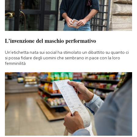
L’invenzione del maschio performativo
Un'etichetta nata sui social ha stimolato un dibattito su quanto ci
si possa fidare degli uomini che sembrano in pace con la loro
femminilità