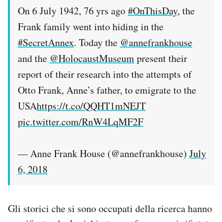
On 6 July 1942, 76 yrs ago
#OnThisDay
, the
Frank family went into hiding in the
#SecretAnnex
. Today the
@annefrankhouse
and the
@HolocaustMuseum
present their
report of their research into the attempts of
Otto Frank, Anne’s father, to emigrate to the
USA
https://t.co/QQHT1mNEJT
pic.twitter.com/RnW4LqMF2F
— Anne Frank House (@annefrankhouse)
July
6, 2018
Gli storici che si sono occupati della ricerca hanno