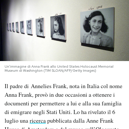
PODCAST
NEWSLETTER
I MIEI PREFERITI
Un'immagine di Anna Frank allo United States Holocaust Memorial
SHOP
Museum di Washington (TIM SLOAN/AFP/Getty Images)
Il padre di Annelies Frank, nota in Italia col nome
CALENDARIO
Anna Frank, provò in due occasioni a ottenere i
documenti per permettere a lui e alla sua famiglia
AREA PERSONALE
di emigrare negli Stati Uniti. Lo ha rivelato il 6
Area Personale
luglio una
ricerca
pubblicata dalla Anne Frank
Newsletter