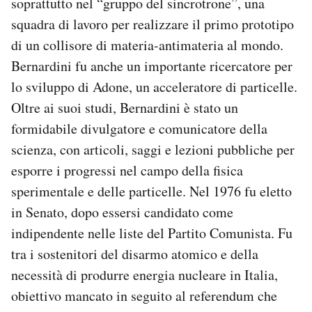
soprattutto nel “gruppo del sincrotrone”, una
Notifiche mobile
squadra di lavoro per realizzare il primo prototipo
Regala il Post
di un collisore di materia-antimateria al mondo.
Hai bisogno di aiuto?
Bernardini fu anche un importante ricercatore per
Esci
lo sviluppo di Adone, un acceleratore di particelle.
Oltre ai suoi studi, Bernardini è stato un
formidabile divulgatore e comunicatore della
scienza, con articoli, saggi e lezioni pubbliche per
esporre i progressi nel campo della fisica
sperimentale e delle particelle. Nel 1976 fu eletto
in Senato, dopo essersi candidato come
indipendente nelle liste del Partito Comunista. Fu
tra i sostenitori del disarmo atomico e della
necessità di produrre energia nucleare in Italia,
obiettivo mancato in seguito al referendum che