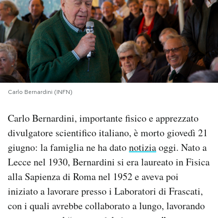
PODCAST
NEWSLETTER
I MIEI PREFERITI
Carlo Bernardini (INFN)
Carlo Bernardini, importante fisico e apprezzato
SHOP
divulgatore scientifico italiano, è morto giovedì 21
giugno: la famiglia ne ha dato
notizia
oggi. Nato a
CALENDARIO
Lecce nel 1930, Bernardini si era laureato in Fisica
alla Sapienza di Roma nel 1952 e aveva poi
AREA PERSONALE
iniziato a lavorare presso i Laboratori di Frascati,
Area Personale
con i quali avrebbe collaborato a lungo, lavorando
Newsletter