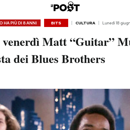
 HA PIÙ DI
8 ANNI
BITS
CULTURA
Lunedì 18 giug
 venerdì Matt “Guitar” M
sta dei Blues Brothers