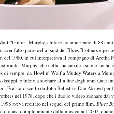
att “Guitar” Murphy, chitarrista americano di 88 anni
r aver fatto parto della band dei Blues Brothers e per av
 del 1980, in cui interpretava il compagno di Aretha F
ristorante. Murphy, che nella sua carriera suonò anche c
lues di sempre, da Howlin’ Wolf a Muddy Waters a Memp
sissippi, e iniziò a suonare alla fine degli anni Quarant
ago. Era stato scelto da John Belushi e Dan Akroyd per f
others nel 1978, dopo che i due lo videro suonare dal v
1998 aveva recitato nel sequel del primo film
, Blues B
irato quasi completamente dalla musica nel 2002, quand