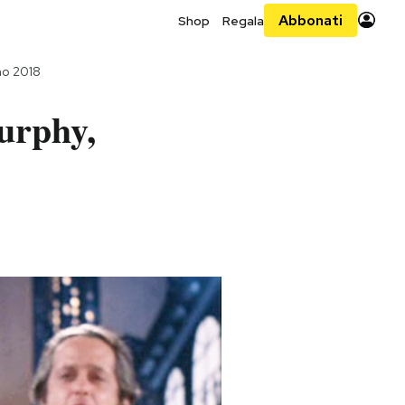
Abbonati
Shop
Regala
no 2018
urphy,