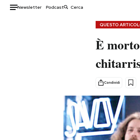
Newsletter
Podcast
Auto
QUESTO ARTICOLO
HOME
È morto
Italia
Moda
chitarri
Mondo
Libri
Politica
Consumismi
Tecnologia
Storie/Idee
Condividi
Internet
Ok Boomer!
Scienza
Media
Cultura
Europa
Economia
Altrecose
Sport
Mondiali calcio 2026