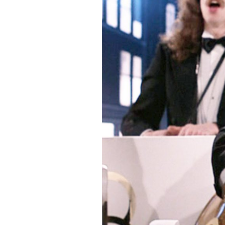
PODCAST
NEWSLETTER
I MIEI PREFERITI
SHOP
CALENDARIO
AREA PERSONALE
Area Personale
Newsletter