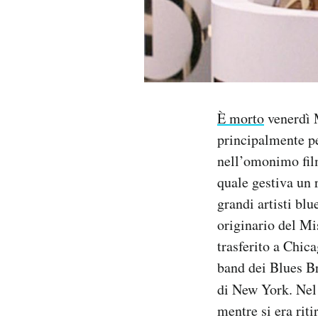
Notifiche mobile
Regala il Post
Hai bisogno di aiuto?
Esci
È morto
venerdì M
principalmente pe
nell’omonimo film
quale gestiva un 
grandi artisti b
originario del Mis
trasferito a Chic
band dei Blues Br
di New York. Nel 
mentre si era rit