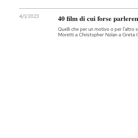
PODCAST
4/1/2023
40 film di cui forse parlere
Quelli che per un motivo o per l'altro
NEWSLETTER
Moretti a Christopher Nolan a Greta
I MIEI PREFERITI
SHOP
CALENDARIO
AREA PERSONALE
Entra