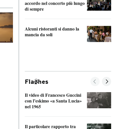
accordo nel concerto più lungo
di sempre
Il ci
parla
Alcuni ristoranti si danno la
nessu
mancia da soli
Fla
hes
Il video di Francesco Guccini
Sulla
con l’eskimo «a Santa Lucia»
vorti
nel 1965
veder
Il particolare rapporto tra
La ve