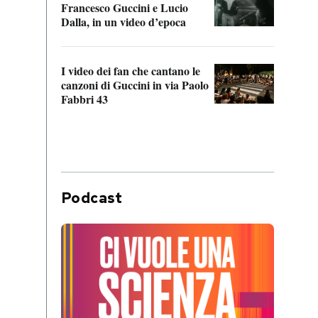
Francesco Guccini e Lucio
“Loco
Dalla, in un video d’epoca
Franc
I video dei fan che cantano le
Il de
canzoni di Guccini in via Paolo
Edoar
Fabbri 43
cappi
Podcast