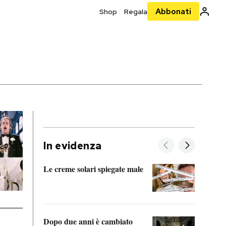
Abbonati
Shop
Regala
In evidenza
Le creme solari spiegate male
FitAc
guerr
Dopo due anni è cambiato
A cos