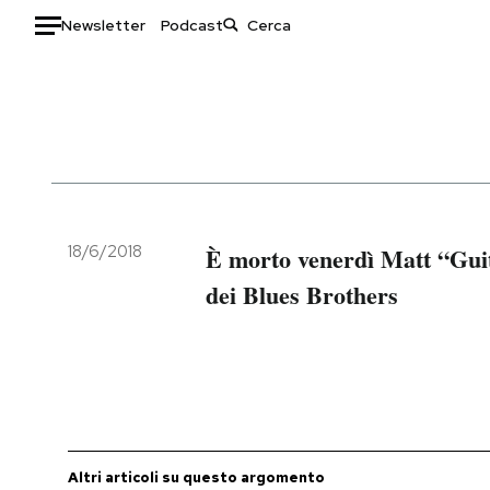
Newsletter
Podcast
Auto
HOME
Italia
Moda
Mondo
Libri
Politica
Consumismi
18/6/2018
È morto venerdì Matt “Guit
Tecnologia
Storie/Idee
dei Blues Brothers
Internet
Ok Boomer!
Scienza
Media
Cultura
Europa
Economia
Altrecose
Sport
Mondiali calcio 2026
Altri articoli su questo argomento