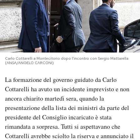
PODCAST
NEWSLETTER
I MIEI PREFERITI
Carlo Cottarelli a Montecitorio dopo l'incontro con Sergio Mattarella
(ANSA/ANGELO CARCONI)
SHOP
La formazione del governo guidato da Carlo
Cottarelli ha avuto un incidente imprevisto e non
CALENDARIO
ancora chiarito martedì sera, quando la
presentazione della lista dei ministri da parte del
AREA PERSONALE
presidente del Consiglio incaricato è stata
rimandata a sorpresa. Tutti si aspettavano che
Area Personale
Cottarelli avrebbe sciolto la riserva e annunciato il
Newsletter