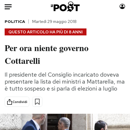
Auto
POLITICA
Martedì 29 maggio 2018
QUESTO ARTICOLO HA PIÙ DI
8 ANNI
HOME
Per ora niente governo
Italia
Moda
Cottarelli
Mondo
Libri
Politica
Consumismi
Il presidente del Consiglio incaricato doveva
Tecnologia
Storie/Idee
presentare la lista dei ministri a Mattarella, ma
Internet
Ok Boomer!
è tutto sospeso e si parla di elezioni a luglio
Scienza
Media
Cultura
Europa
Condividi
Economia
Altrecose
Sport
Mondiali calcio 2026