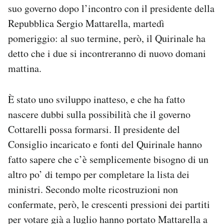
suo governo dopo l’incontro con il presidente della
Notifiche mobile
Regala il Post
Repubblica Sergio Mattarella, martedì
Hai bisogno di aiuto?
pomeriggio: al suo termine, però, il Quirinale ha
Esci
detto che i due si incontreranno di nuovo domani
mattina.
È stato uno sviluppo inatteso, e che ha fatto
nascere dubbi sulla possibilità che il governo
Cottarelli possa formarsi. Il presidente del
Consiglio incaricato e fonti del Quirinale hanno
fatto sapere che c’è semplicemente bisogno di un
altro po’ di tempo per completare la lista dei
ministri. Secondo molte ricostruzioni non
confermate, però, le crescenti pressioni dei partiti
per votare già a luglio hanno portato Mattarella a