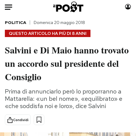
Auto
POLITICA
Domenica 20 maggio 2018
QUESTO ARTICOLO HA PIÙ DI
8 ANNI
HOME
Salvini e Di Maio hanno trovato
Italia
Moda
un accordo sul presidente del
Mondo
Libri
Politica
Consumismi
Consiglio
Tecnologia
Storie/Idee
Internet
Ok Boomer!
Prima di annunciarlo però lo proporranno a
Scienza
Media
Mattarella: «un bel nome», «equilibrato» e
Cultura
Europa
«che soddisfa noi e loro», dice Salvini
Economia
Altrecose
Condividi
Sport
Mondiali calcio 2026