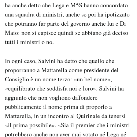
ha anche detto che Lega e M5S hanno concordato
Notifiche mobile
Regala il Post
una squadra di ministri, anche se poi ha ipotizzato
Hai bisogno di aiuto?
che potranno far parte del governo anche lui e Di
Esci
Maio: non si capisce quindi se abbiano già deciso
tutti i ministri o no.
In ogni caso, Salvini ha detto che quello che
proporranno a Mattarella come presidente del
Consiglio è un nome terzo: «un bel nome»,
«equilibrato che soddisfa noi e loro». Salvini ha
aggiunto che non vogliono diffondere
pubblicamente il nome prima di proporlo a
Mattarella, in un incontro al Quirinale da tenersi
«il prima possibile». «Sia il premier che i ministri
potrebbero anche non aver mai votato né Lega né