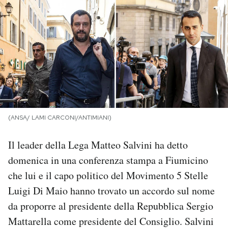
PODCAST
NEWSLETTER
I MIEI PREFERITI
(ANSA/ LAMI CARCONI/ANTIMIANI)
SHOP
Il leader della Lega Matteo Salvini ha detto
CALENDARIO
domenica in una conferenza stampa a Fiumicino
che lui e il capo politico del Movimento 5 Stelle
AREA PERSONALE
Luigi Di Maio hanno trovato un accordo sul nome
da proporre al presidente della Repubblica Sergio
Area Personale
Mattarella come presidente del Consiglio. Salvini
Newsletter