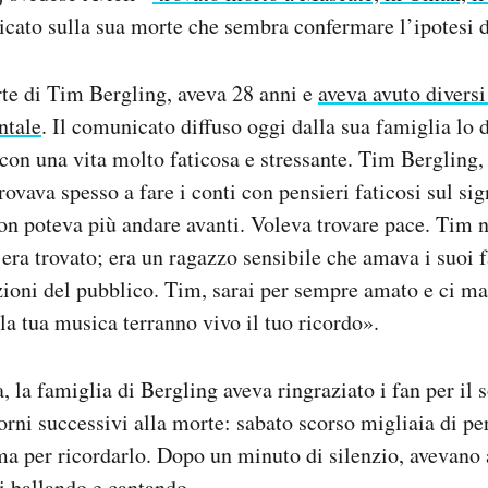
cato sulla sua morte che sembra confermare l’ipotesi d
te di Tim Bergling, aveva 28 anni e
aveva avuto diversi
ntale
. Il comunicato diffuso oggi dalla sua famiglia lo
 con una vita molto faticosa e stressante. Tim Bergling, 
ovava spesso a fare i conti con pensieri faticosi sul sign
Non poteva più andare avanti. Voleva trovare pace. Tim n
i era trovato; era un ragazzo sensibile che amava i suoi
nzioni del pubblico. Tim, sarai per sempre amato e ci m
 la tua musica terranno vivo il tuo ricordo».
, la famiglia di Bergling aveva ringraziato i fan per il 
orni successivi alla morte: sabato scorso migliaia di pe
ma per ricordarlo. Dopo un minuto di silenzio, avevano a
i ballando e cantando.