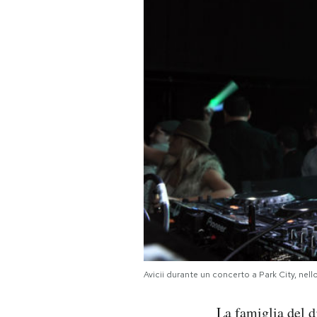
PODCAST
NEWSLETTER
I MIEI PREFERITI
SHOP
CALENDARIO
AREA PERSONALE
Avicii durante un concerto a Park City, nel
Area Personale
La famiglia del d
Newsletter