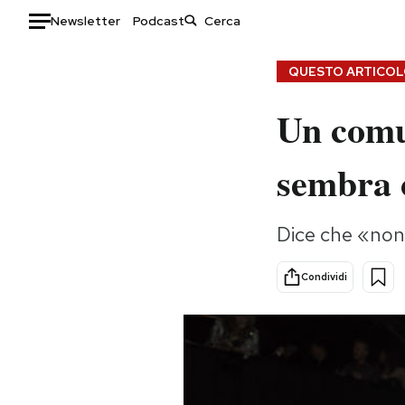
Newsletter
Podcast
Auto
QUESTO ARTICOLO
HOME
Un comun
Italia
Moda
sembra c
Mondo
Libri
Politica
Consumismi
Tecnologia
Storie/Idee
Dice che «non
Internet
Ok Boomer!
Condividi
Scienza
Media
Cultura
Europa
Economia
Altrecose
Sport
Mondiali calcio 2026