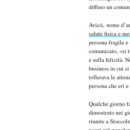
Notifiche mobile
diffuso un comuni
Regala il Post
Hai bisogno di aiuto?
Avicii, nome d’ar
Esci
salute fisica e me
persona fragile e
comunicato, «si tr
e sulla felicità. 
business in cui s
tollerava le atte
persona che eri e
Qualche giorno fa
dimostrato nei gi
riunite a Stoccol
pezzi più popolar