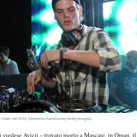
lo Utah, nel 2013. (Dimitrios Kambouris/Getty Images)
j svedese Avicii –
trovato morto a Mascate, in Oman, il