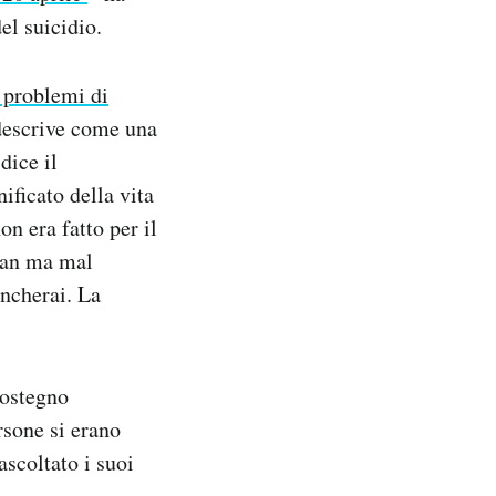
el suicidio.
 problemi di
 descrive come una
dice il
ificato della vita
on era fatto per il
 fan ma mal
ancherai. La
sostegno
rsone si erano
scoltato i suoi