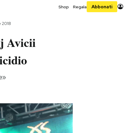
Abbonati
Shop
Regala
e 2018
j Avicii
icidio
ce»