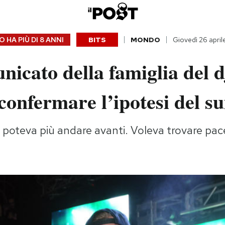
 HA PIÙ DI
8 ANNI
BITS
MONDO
Giovedì 26 april
icato della famiglia del d
onfermare l’ipotesi del su
 poteva più andare avanti. Voleva trovare pa