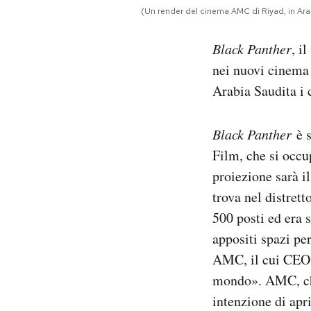
Notifiche mobile
(Un render del cinema AMC di Riyad, in Ara
Regala il Post
Black Panther
, i
Hai bisogno di aiuto?
Esci
nei nuovi cinema 
Arabia Saudita i c
Black Panther
è 
Film, che si occu
proiezione sarà il
trova nel distrett
500 posti ed era 
appositi spazi pe
AMC, il cui CEO 
mondo». AMC, che
intenzione di apr