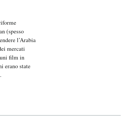
 riforme
an (spesso
endere l’Arabia
dei mercati
uni film in
ni erano state
.