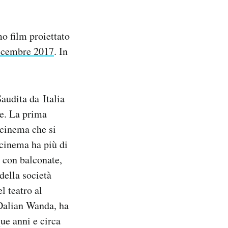
mo film proiettato
icembre 2017
. In
Saudita da Italia
te. La prima
 cinema che si
 cinema ha più di
, con balconate,
della società
 teatro al
 Dalian Wanda, ha
ue anni e circa