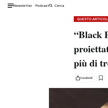
Newsletter
Podcast
Auto
QUESTO ARTICOLO
HOME
“Black P
Italia
Moda
proietta
Mondo
Libri
Politica
Consumismi
più di t
Tecnologia
Storie/Idee
Internet
Ok Boomer!
Scienza
Media
Condividi
Cultura
Europa
Economia
Altrecose
Sport
Mondiali calcio 2026