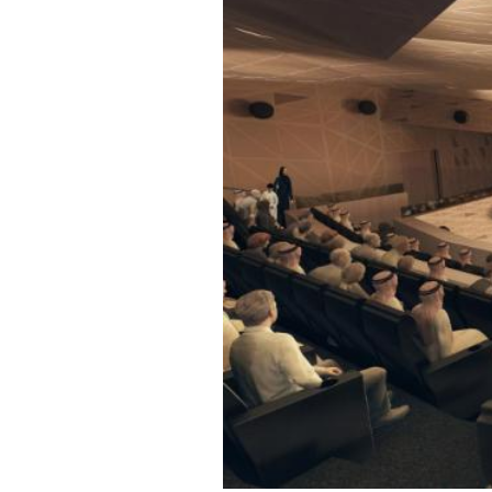
PODCAST
NEWSLETTER
I MIEI PREFERITI
SHOP
CALENDARIO
AREA PERSONALE
Area Personale
Newsletter