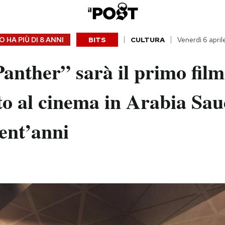
 HA PIÙ DI
8 ANNI
BITS
CULTURA
Venerdì 6 april
anther” sarà il primo film
to al cinema in Arabia Sau
rent’anni