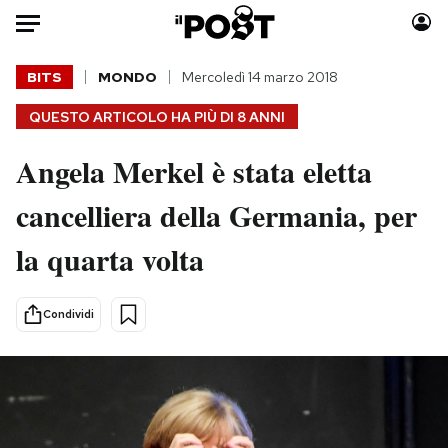
Auto
BITS
MONDO
Mercoledì 14 marzo 2018
QUESTO ARTICOLO HA PIÙ DI
8 ANNI
HOME
Angela Merkel è stata eletta
Italia
Moda
Mondo
Libri
cancelliera della Germania, per
Politica
Consumismi
la quarta volta
Tecnologia
Storie/Idee
Internet
Ok Boomer!
Scienza
Media
Condividi
Cultura
Europa
Economia
Altrecose
Sport
Mondiali calcio 2026