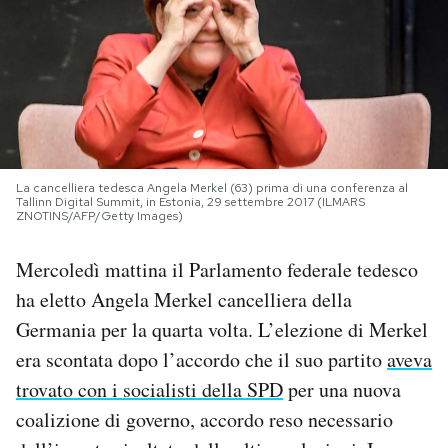
PODCAST
NEWSLETTER
I MIEI PREFERITI
La cancelliera tedesca Angela Merkel (63) prima di una conferenza al
Tallinn Digital Summit, in Estonia, 29 settembre 2017 (ILMARS
ZNOTINS/AFP/Getty Images)
SHOP
Mercoledì mattina il Parlamento federale tedesco
ha eletto Angela Merkel cancelliera della
CALENDARIO
Germania per la quarta volta. L’elezione di Merkel
era scontata dopo l’accordo che il suo partito
aveva
AREA PERSONALE
trovato con i socialisti della SPD
per una nuova
Area Personale
coalizione di governo, accordo reso necessario
Newsletter