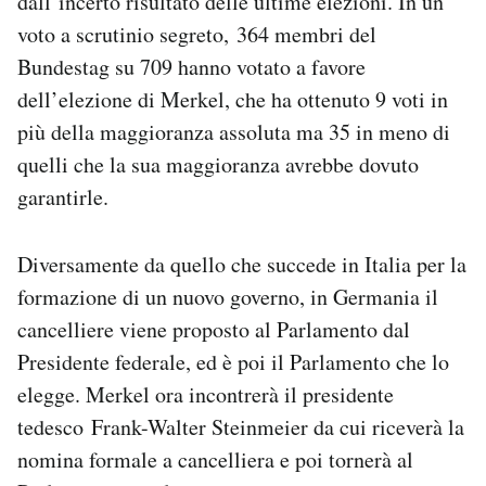
dall’incerto risultato delle ultime elezioni. In un
Notifiche mobile
voto a scrutinio segreto, 364 membri del
Regala il Post
Bundestag su 709 hanno votato a favore
Hai bisogno di aiuto?
dell’elezione di Merkel, che ha ottenuto 9 voti in
Esci
più della maggioranza assoluta ma 35 in meno di
quelli che la sua maggioranza avrebbe dovuto
garantirle.
Diversamente da quello che succede in Italia per la
formazione di un nuovo governo, in Germania il
cancelliere viene proposto al Parlamento dal
Presidente federale, ed è poi il Parlamento che lo
elegge. Merkel ora incontrerà il presidente
tedesco Frank-Walter Steinmeier da cui riceverà la
nomina formale a cancelliera e poi tornerà al