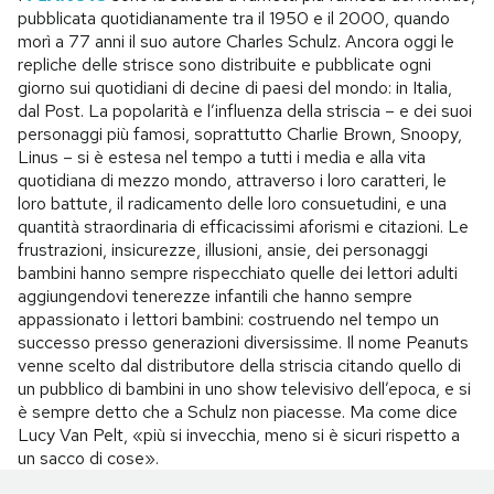
pubblicata quotidianamente tra il 1950 e il 2000, quando
morì a 77 anni il suo autore Charles Schulz. Ancora oggi le
repliche delle strisce sono distribuite e pubblicate ogni
giorno sui quotidiani di decine di paesi del mondo: in Italia,
dal Post. La popolarità e l’influenza della striscia – e dei suoi
personaggi più famosi, soprattutto Charlie Brown, Snoopy,
Linus – si è estesa nel tempo a tutti i media e alla vita
quotidiana di mezzo mondo, attraverso i loro caratteri, le
loro battute, il radicamento delle loro consuetudini, e una
quantità straordinaria di efficacissimi aforismi e citazioni. Le
frustrazioni, insicurezze, illusioni, ansie, dei personaggi
bambini hanno sempre rispecchiato quelle dei lettori adulti
aggiungendovi tenerezze infantili che hanno sempre
appassionato i lettori bambini: costruendo nel tempo un
successo presso generazioni diversissime. Il nome Peanuts
venne scelto dal distributore della striscia citando quello di
un pubblico di bambini in uno show televisivo dell’epoca, e si
è sempre detto che a Schulz non piacesse. Ma come dice
Lucy Van Pelt, «più si invecchia, meno si è sicuri rispetto a
un sacco di cose».