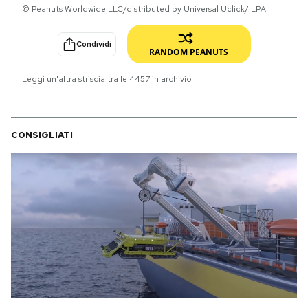
© Peanuts Worldwide LLC/distributed by Universal Uclick/ILPA
PODCAST
Condividi
RANDOM PEANUTS
NEWSLETTER
Leggi un'altra striscia tra le
4457
in archivio
I MIEI PREFERITI
CONSIGLIATI
SHOP
CALENDARIO
AREA PERSONALE
Area Personale
Newsletter