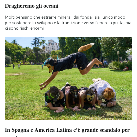
Dragheremo gli oceani
Notifiche mobile
Regala il Post
Molti pensano che estrarre minerali dai fondali sia l'unico modo
Hai bisogno di aiuto?
per sostenere lo sviluppo e la transizione verso l'energia pulita, ma
ci sono rischi enormi
Esci
In Spagna e America Latina c’è grande scandalo per