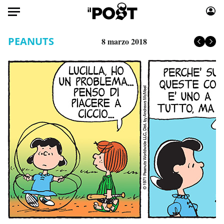
Auto
PEANUTS
8 marzo 2018
HOME
Italia
Moda
Mondo
Libri
Politica
Consumismi
Tecnologia
Storie/Idee
Internet
Ok Boomer!
Scienza
Media
Cultura
Europa
Economia
Altrecose
Sport
Mondiali calcio 2026