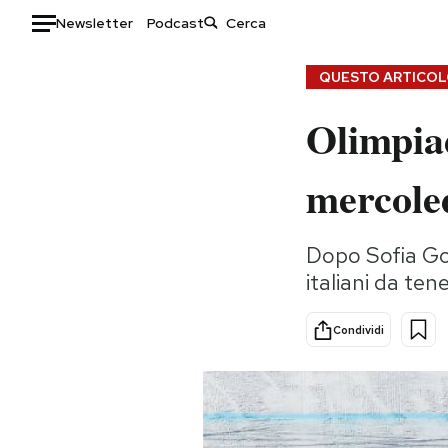
Newsletter
Podcast
Auto
QUESTO ARTICOLO
Olimpiad
HOME
Italia
Moda
mercoled
Mondo
Libri
Politica
Consumismi
Dopo Sofia Gogg
Tecnologia
Storie/Idee
italiani da ten
Internet
Ok Boomer!
Scienza
Media
Condividi
Cultura
Europa
Economia
Altrecose
Sport
Mondiali calcio 2026