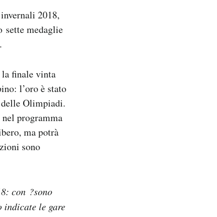
 invernali 2018,
o sette medaglie
.
la finale vinta
no: l’oro è stato
a delle Olimpiadi.
ta nel programma
ibero, ma potrà
izioni sono
18: con ?sono
 indicate le gare