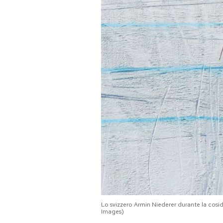
PODCAST
NEWSLETTER
I MIEI PREFERITI
SHOP
CALENDARIO
AREA PERSONALE
Area Personale
Lo svizzero Armin Niederer durante la cosi
Images)
Newsletter