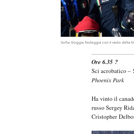
Sofia Goggia festeggia con il resto della
Ore 6.35 ?
Sci acrobatico – 
Phoenix Park
Ha vinto il cana
russo Sergey Ridz
Cristopher Delbosc