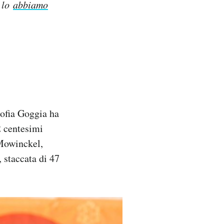
, lo
abbiamo
Sofia Goggia ha
2 centesimi
 Mowinckel,
 staccata di 47