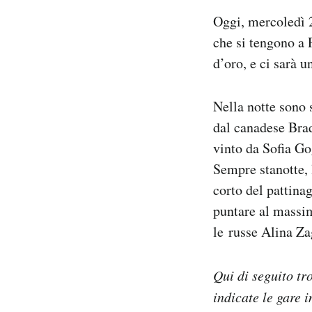
Notifiche mobile
Oggi, mercoledì 2
Regala il Post
che si tengono a 
Hai bisogno di aiuto?
d’oro, e ci sarà u
Esci
Nella notte sono 
dal canadese Brad
vinto da Sofia Gog
Sempre stanotte, 
corto del pattina
puntare al massim
le russe Alina Z
Qui di seguito tr
indicate le gare 