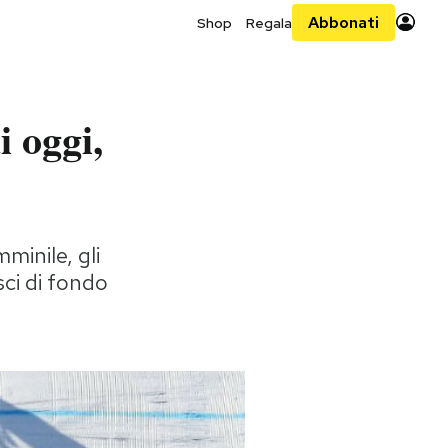
Abbonati
Shop
Regala
i oggi,
minile, gli
sci di fondo