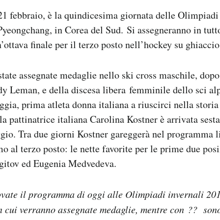
1 febbraio, è la quindicesima giornata delle Olimpiadi
Pyeongchang, in Corea del Sud. Si assegneranno in tutt
n’ottava finale per il terzo posto nell’hockey su ghiaccio
state assegnate medaglie nello ski cross maschile, dopo 
y Leman, e della discesa libera femminile dello sci alpi
gia, prima atleta donna italiana a riuscirci nella stori
la pattinatrice italiana Carolina Kostner è arrivata ses
ggio. Tra due giorni Kostner gareggerà nel programma l
o al terzo posto: le nette favorite per le prime due pos
agitov ed Eugenia Medvedeva.
ovate il programma di oggi alle Olimpiadi invernali 20
in cui verranno assegnate medaglie, mentre con ?? sono