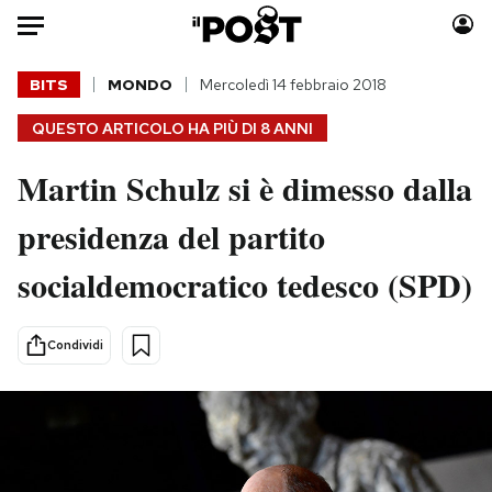
Auto
BITS
MONDO
Mercoledì 14 febbraio 2018
QUESTO ARTICOLO HA PIÙ DI
8 ANNI
HOME
Martin Schulz si è dimesso dalla
Italia
Moda
Mondo
Libri
presidenza del partito
Politica
Consumismi
socialdemocratico tedesco (SPD)
Tecnologia
Storie/Idee
Internet
Ok Boomer!
Scienza
Media
Condividi
Cultura
Europa
Economia
Altrecose
Sport
Mondiali calcio 2026