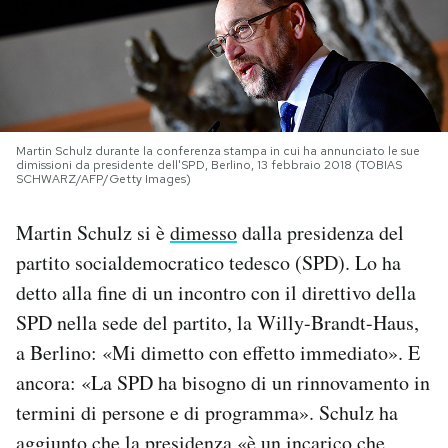
PODCAST
NEWSLETTER
Martin Schulz durante la conferenza stampa in cui ha annunciato le sue
dimissioni da presidente dell'SPD, Berlino, 13 febbraio 2018 (TOBIAS
I MIEI PREFERITI
SCHWARZ/AFP/Getty Images)
Martin Schulz si è
dimesso
dalla presidenza del
SHOP
partito socialdemocratico tedesco (SPD). Lo ha
detto alla fine di un incontro con il direttivo della
CALENDARIO
SPD nella sede del partito, la Willy-Brandt-Haus,
a Berlino: «Mi dimetto con effetto immediato». E
AREA PERSONALE
ancora: «La SPD ha bisogno di un rinnovamento in
termini di persone e di programma». Schulz ha
Area Personale
Newsletter
aggiunto che la presidenza «è un incarico che