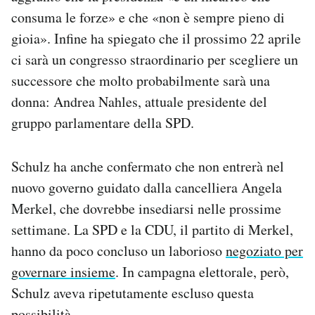
Notifiche mobile
consuma le forze» e che «non è sempre pieno di
Regala il Post
gioia». Infine ha spiegato che il prossimo 22 aprile
Hai bisogno di aiuto?
ci sarà un congresso straordinario per scegliere un
Esci
successore che molto probabilmente sarà una
donna: Andrea Nahles, attuale presidente del
gruppo parlamentare della SPD.
Schulz ha anche confermato che non entrerà nel
nuovo governo guidato dalla cancelliera Angela
Merkel, che dovrebbe insediarsi nelle prossime
settimane. La SPD e la CDU, il partito di Merkel,
hanno da poco concluso un laborioso
negoziato per
governare insieme
. In campagna elettorale, però,
Schulz aveva ripetutamente escluso questa
possibilità.