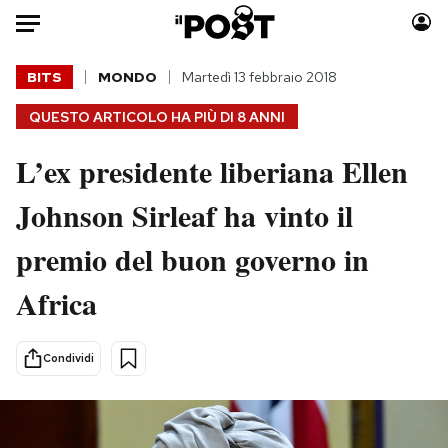
Auto
BITS
MONDO
Martedì 13 febbraio 2018
QUESTO ARTICOLO HA PIÙ DI
8 ANNI
HOME
L’ex presidente liberiana Ellen
Italia
Moda
Mondo
Libri
Johnson Sirleaf ha vinto il
Politica
Consumismi
premio del buon governo in
Tecnologia
Storie/Idee
Internet
Ok Boomer!
Africa
Scienza
Media
Cultura
Europa
Condividi
Economia
Altrecose
Sport
Mondiali calcio 2026