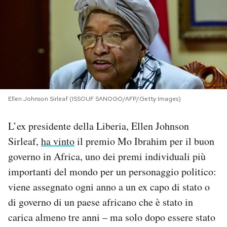
PODCAST
NEWSLETTER
I MIEI PREFERITI
Ellen Johnson Sirleaf (ISSOUF SANOGO/AFP/Getty Images)
SHOP
L’ex presidente della Liberia, Ellen Johnson
Sirleaf,
ha vinto
il premio Mo Ibrahim per il buon
CALENDARIO
governo in Africa, uno dei premi individuali più
importanti del mondo per un personaggio politico:
viene assegnato ogni anno a un ex capo di stato o
AREA PERSONALE
di governo di un paese africano che è stato in
Area Personale
carica almeno tre anni – ma solo dopo essere stato
Newsletter