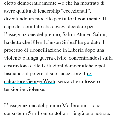
eletto democraticamente – e che ha mostrato di
Notifiche mobile
avere qualità di leadership “eccezionali”,
Regala il Post
diventando un modello per tutto il continente. Il
Hai bisogno di aiuto?
Esci
capo del comitato che doveva decidere per
l’assegnazione del premio, Salim Ahmed Salim,
ha detto che Ellen Johnson Sirleaf ha guidato il
processo di riconciliazione in Liberia dopo una
violenta e lunga guerra civile, concentrandosi sulla
costruzione delle istituzioni democratiche e poi
lasciando il potere al suo successore, l’
ex
calciatore George Weah
, senza che ci fossero
tensioni e violenze.
L’assegnazione del premio Mo Ibrahim – che
consiste in 5 milioni di dollari – è già una notizia: