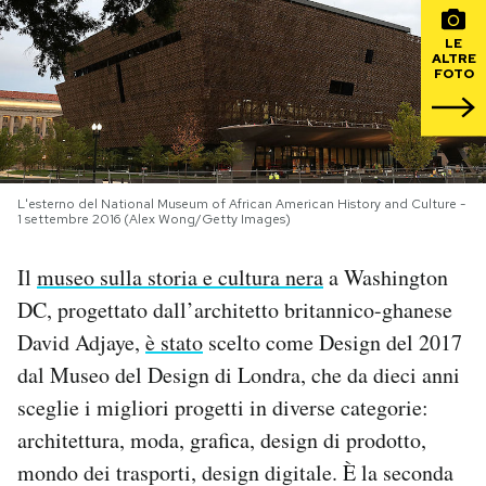
PODCAST
LE
ALTRE
FOTO
NEWSLETTER
I MIEI PREFERITI
L'esterno del National Museum of African American History and Culture -
1 settembre 2016 (Alex Wong/Getty Images)
SHOP
Il
museo sulla storia e cultura nera
a Washington
DC, progettato dall’architetto britannico-ghanese
CALENDARIO
David Adjaye,
è stato
scelto come Design del 2017
dal Museo del Design di Londra, che da dieci anni
AREA PERSONALE
sceglie i migliori progetti in diverse categorie:
architettura, moda, grafica, design di prodotto,
Area Personale
mondo dei trasporti, design digitale. È la seconda
Newsletter