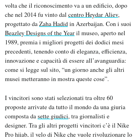
volta che il riconoscimento va a un edificio, dopo
Notifiche mobile
Regala il Post
che nel 2014 fu vinto dal
centro Heydar Aliev
,
Hai bisogno di aiuto?
progettato da
Zaha Hadid
in Azerbaijan. Con i suoi
Esci
Beazley Designs of the Year
il museo, aperto nel
1989, premia i migliori progetti dei dodici mesi
precedenti, tenendo conto di eleganza, efficienza,
innovazione e capacità di essere all’avanguardia:
come si legge sul sito, “un giorno anche gli altri
musei metteranno in mostra queste cose”.
I vincitori sono stati selezionati tra oltre 60
proposte arrivate da tutto il mondo da una giuria
composta da
sette giudici
, tra giornalisti e
designer. Tra gli altri progetti vincitori c’è il Nike
Pro hijab, il velo di Nike che vuole rivoluzionare lo