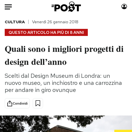
Auto
CULTURA
Venerdì 26 gennaio 2018
QUESTO ARTICOLO HA PIÙ DI
8 ANNI
HOME
Quali sono i migliori progetti di
Italia
Moda
design dell’anno
Mondo
Libri
Politica
Consumismi
Scelti dal Design Museum di Londra: un
Tecnologia
Storie/Idee
nuovo museo, un inchiostro e una carrozzina
Internet
Ok Boomer!
per andare in giro ovunque
Scienza
Media
Cultura
Europa
Condividi
Economia
Altrecose
Sport
Mondiali calcio 2026