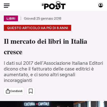
Auto
LIBRI
Giovedì 25 gennaio 2018
QUESTO ARTICOLO HA PIÙ DI
8 ANNI
HOME
Il mercato dei libri in Italia
Italia
Moda
Mondo
Libri
cresce
Politica
Consumismi
Tecnologia
Storie/Idee
I dati sul 2017 dell'Associazione Italiana Editori
Internet
Ok Boomer!
dicono che il fatturato delle case editrici è
aumentato, e ci sono altri segnali
Scienza
Media
incoraggianti
Cultura
Europa
Economia
Altrecose
Condividi
Sport
Mondiali calcio 2026