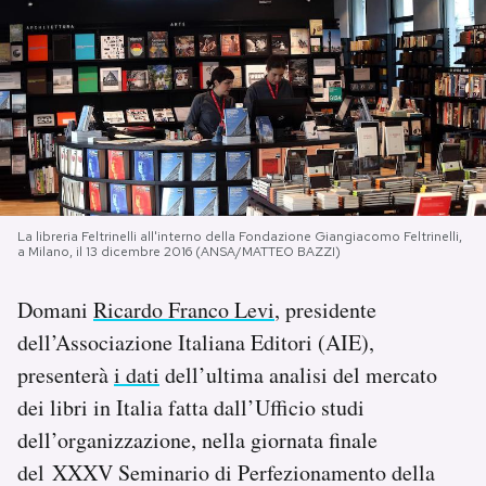
PODCAST
NEWSLETTER
I MIEI PREFERITI
La libreria Feltrinelli all'interno della Fondazione Giangiacomo Feltrinelli,
a Milano, il 13 dicembre 2016 (ANSA/MATTEO BAZZI)
SHOP
Domani
Ricardo Franco Levi
, presidente
CALENDARIO
dell’Associazione Italiana Editori (AIE),
presenterà
i dati
dell’ultima analisi del mercato
AREA PERSONALE
dei libri in Italia fatta dall’Ufficio studi
dell’organizzazione, nella giornata finale
Area Personale
del XXXV Seminario di Perfezionamento della
Newsletter