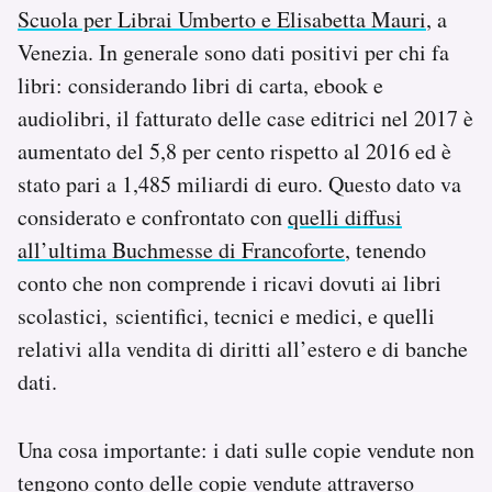
Scuola per Librai Umberto e Elisabetta Mauri
, a
Notifiche mobile
Regala il Post
Venezia. In generale sono dati positivi per chi fa
Hai bisogno di aiuto?
libri: considerando libri di carta, ebook e
Esci
audiolibri, il fatturato delle case editrici nel 2017 è
aumentato del 5,8 per cento rispetto al 2016 ed è
stato pari a 1,485 miliardi di euro. Questo dato va
considerato e confrontato con
quelli diffusi
all’ultima Buchmesse di Francoforte
, tenendo
conto che non comprende i ricavi dovuti ai libri
scolastici, scientifici, tecnici e medici, e quelli
relativi alla vendita di diritti all’estero e di banche
dati.
Una cosa importante: i dati sulle copie vendute non
tengono conto delle copie vendute attraverso