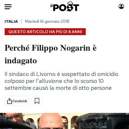
Auto
ITALIA
Martedì 16 gennaio 2018
QUESTO ARTICOLO HA PIÙ DI
8 ANNI
HOME
Perché Filippo Nogarin è
Italia
Moda
indagato
Mondo
Libri
Politica
Consumismi
Il sindaco di Livorno è sospettato di omicidio
Tecnologia
Storie/Idee
colposo per l'alluvione che lo scorso 10
Internet
Ok Boomer!
settembre causò la morte di otto persone
Scienza
Media
Cultura
Europa
Condividi
Economia
Altrecose
Sport
Mondiali calcio 2026