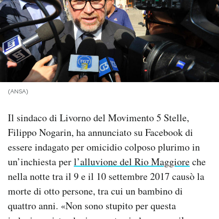
PODCAST
NEWSLETTER
I MIEI PREFERITI
(ANSA)
Il sindaco di Livorno del Movimento 5 Stelle,
SHOP
Filippo Nogarin, ha annunciato su Facebook di
essere indagato per omicidio colposo plurimo in
CALENDARIO
un’inchiesta per
l’alluvione del Rio Maggiore
che
nella notte tra il 9 e il 10 settembre 2017 causò la
AREA PERSONALE
morte di otto persone, tra cui un bambino di
Area Personale
quattro anni. «Non sono stupito per questa
Newsletter