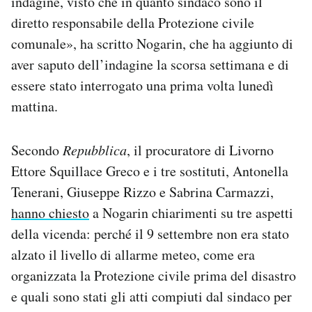
indagine, visto che in quanto sindaco sono il
Notifiche mobile
diretto responsabile della Protezione civile
Regala il Post
comunale», ha scritto Nogarin, che ha aggiunto di
Hai bisogno di aiuto?
aver saputo dell’indagine la scorsa settimana e di
Esci
essere stato interrogato una prima volta lunedì
mattina.
Secondo
Repubblica
, il procuratore di Livorno
Ettore Squillace Greco e i tre sostituti, Antonella
Tenerani, Giuseppe Rizzo e Sabrina Carmazzi,
hanno chiesto
a Nogarin chiarimenti su tre aspetti
della vicenda: perché il 9 settembre non era stato
alzato il livello di allarme meteo, come era
organizzata la Protezione civile prima del disastro
e quali sono stati gli atti compiuti dal sindaco per