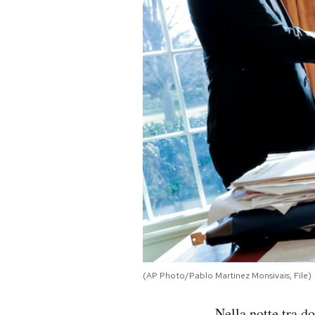
PODCAST
NEWSLETTER
I MIEI PREFERITI
SHOP
CALENDARIO
AREA PERSONALE
(AP Photo/Pablo Martinez Monsivais, File)
Area Personale
Newsletter
Nella notte tra d