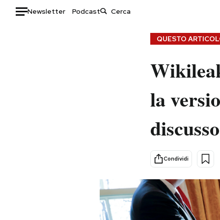
Newsletter
Podcast
Auto
QUESTO ARTICOLO
HOME
Wikileak
Italia
Moda
la versi
Mondo
Libri
Politica
Consumismi
discuss
Tecnologia
Storie/Idee
Internet
Ok Boomer!
Scienza
Media
Condividi
Cultura
Europa
Economia
Altrecose
Sport
Mondiali calcio 2026