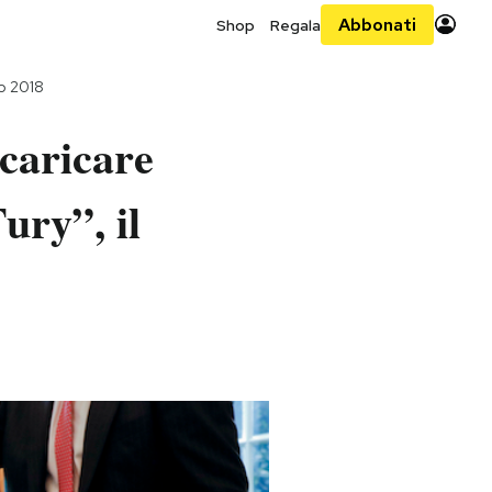
Abbonati
Shop
Regala
o 2018
scaricare
ury”, il