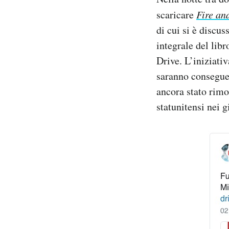
Notifiche mobile
scaricare
Fire an
Regala il Post
di cui si è discus
Hai bisogno di aiuto?
integrale del libr
Esci
Drive. L’iniziativ
saranno conseguen
ancora stato rimo
statunitensi nei g