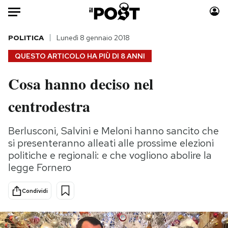
Auto
POLITICA
Lunedì 8 gennaio 2018
QUESTO ARTICOLO HA PIÙ DI
8 ANNI
HOME
Cosa hanno deciso nel
Italia
Moda
centrodestra
Mondo
Libri
Politica
Consumismi
Berlusconi, Salvini e Meloni hanno sancito che
Tecnologia
Storie/Idee
si presenteranno alleati alle prossime elezioni
Internet
Ok Boomer!
politiche e regionali: e che vogliono abolire la
Scienza
Media
legge Fornero
Cultura
Europa
Economia
Altrecose
Condividi
Sport
Mondiali calcio 2026