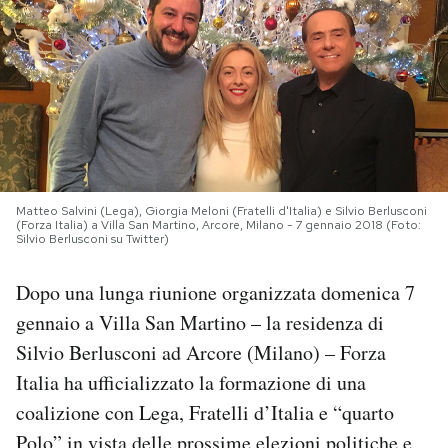
PODCAST
NEWSLETTER
I MIEI PREFERITI
Matteo Salvini (Lega), Giorgia Meloni (Fratelli d'Italia) e Silvio Berlusconi
(Forza Italia) a Villa San Martino, Arcore, Milano - 7 gennaio 2018 (Foto:
SHOP
Silvio Berlusconi su Twitter)
Dopo una lunga riunione organizzata domenica 7
CALENDARIO
gennaio a Villa San Martino – la residenza di
Silvio Berlusconi ad Arcore (Milano) – Forza
AREA PERSONALE
Italia ha ufficializzato la formazione di una
coalizione con Lega, Fratelli d’Italia e “quarto
Area Personale
Newsletter
Polo” in vista delle prossime elezioni politiche e