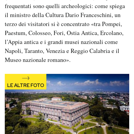
frequentati sono quelli archeologici: come spiega
Notifiche mobile
Regala il Post
il ministro della Cultura Dario Franceschini, un
Hai bisogno di aiuto?
terzo dei visitatori si è concentrato «tra Pompei,
Esci
Paestum, Colosseo, Fori, Ostia Antica, Ercolano,
l’Appia antica e i grandi musei nazionali come
Napoli, Taranto, Venezia e Reggio Calabria e il
Museo nazionale romano».