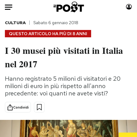
Auto
CULTURA
Sabato 6 gennaio 2018
QUESTO ARTICOLO HA PIÙ DI
8 ANNI
HOME
I 30 musei più visitati in Italia
Italia
Moda
nel 2017
Mondo
Libri
Politica
Consumismi
Hanno registrato 5 milioni di visitatori e 20
Tecnologia
Storie/Idee
milioni di euro in più rispetto all'anno
Internet
Ok Boomer!
precedente: voi quanti ne avete visti?
Scienza
Media
Cultura
Europa
Condividi
Economia
Altrecose
Sport
Mondiali calcio 2026