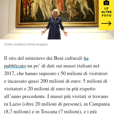
LE
PODCAST
ALTRE
FOTO
NEWSLETTER
I MIEI PREFERITI
(Chris Jackson/Getty Images)
Il sito del ministero dei Beni culturali
ha
SHOP
pubblicato
un po’ di dati sui musei italiani nel
2017, che hanno superato i 50 milioni di visitatori
CALENDARIO
e incassato quasi 200 milioni di euro: 5 milioni di
visitatori e 20 milioni di euro in più rispetto
AREA PERSONALE
all’anno precedente. I musei più visitati si trovano
in Lazio (oltre 20 milioni di persone), in Campania
Area Personale
(8,7 milioni) e in Toscana (7 milioni), e i più
Newsletter