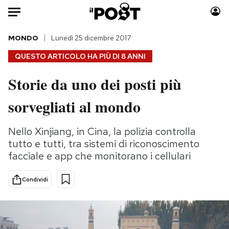
Auto
MONDO
Lunedì 25 dicembre 2017
QUESTO ARTICOLO HA PIÙ DI
8 ANNI
HOME
Storie da uno dei posti più
Italia
Moda
sorvegliati al mondo
Mondo
Libri
Politica
Consumismi
Nello Xinjiang, in Cina, la polizia controlla
Tecnologia
Storie/Idee
tutto e tutti, tra sistemi di riconoscimento
Internet
Ok Boomer!
facciale e app che monitorano i cellulari
Scienza
Media
Cultura
Europa
Condividi
Economia
Altrecose
Sport
Mondiali calcio 2026