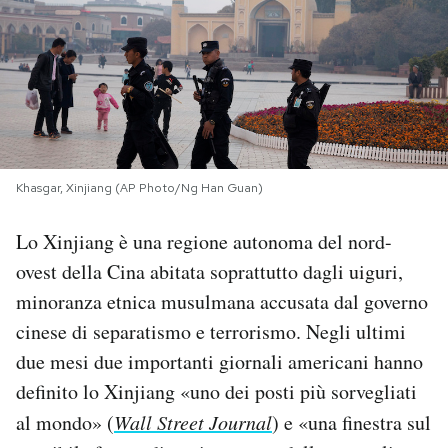
PODCAST
NEWSLETTER
I MIEI PREFERITI
Khasgar, Xinjiang (AP Photo/Ng Han Guan)
Lo Xinjiang è una regione autonoma del nord-
SHOP
ovest della Cina abitata soprattutto dagli uiguri,
minoranza etnica musulmana accusata dal governo
CALENDARIO
cinese di separatismo e terrorismo. Negli ultimi
due mesi due importanti giornali americani hanno
AREA PERSONALE
definito lo Xinjiang «uno dei posti più sorvegliati
Area Personale
al mondo» (
Wall Street Journal
) e «una finestra sul
Newsletter