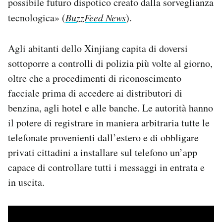
possibile futuro dispotico creato dalla sorveglianza
Notifiche mobile
tecnologica» (
BuzzFeed News
).
Regala il Post
Hai bisogno di aiuto?
Agli abitanti dello Xinjiang capita di doversi
Esci
sottoporre a controlli di polizia più volte al giorno,
oltre che a procedimenti di riconoscimento
facciale prima di accedere ai distributori di
benzina, agli hotel e alle banche. Le autorità hanno
il potere di registrare in maniera arbitraria tutte le
telefonate provenienti dall’estero e di obbligare
privati cittadini a installare sul telefono un’app
capace di controllare tutti i messaggi in entrata e
in uscita.