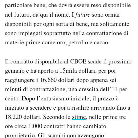
particolare bene, che dovrà essere reso disponibile
Notifiche mobile
Regala il Post
nel futuro, da qui il nome. I
future
sono ormai
Hai bisogno di aiuto?
disponibili per ogni sorta di bene, ma solitamente
Esci
sono impiegati soprattutto nella contrattazione di
materie prime come oro, petrolio e cacao.
Il contratto disponibile al CBOE scade il prossimo
gennaio e ha aperto a 15mila dollari, per poi
raggiungere i 16.660 dollari dopo appena sei
minuti di contrattazione, una crescita dell’11 per
cento. Dopo l’entusiasmo iniziale, il prezzo è
iniziato a scendere e poi a risalire arrivando fino a
18.220 dollari. Secondo le
stime
, nelle prime tre
ore circa 1.000 contratti hanno cambiato
proprietario. Gli scambi non avvengono