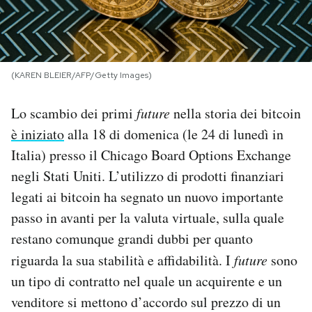
PODCAST
NEWSLETTER
(KAREN BLEIER/AFP/Getty Images)
Lo scambio dei primi
future
nella storia dei bitcoin
I MIEI PREFERITI
è iniziato
alla 18 di domenica (le 24 di lunedì in
Italia) presso il Chicago Board Options Exchange
SHOP
negli Stati Uniti. L’utilizzo di prodotti finanziari
legati ai bitcoin ha segnato un nuovo importante
CALENDARIO
passo in avanti per la valuta virtuale, sulla quale
restano comunque grandi dubbi per quanto
AREA PERSONALE
riguarda la sua stabilità e affidabilità. I
future
sono
un tipo di contratto nel quale un acquirente e un
Area Personale
venditore si mettono d’accordo sul prezzo di un
Newsletter