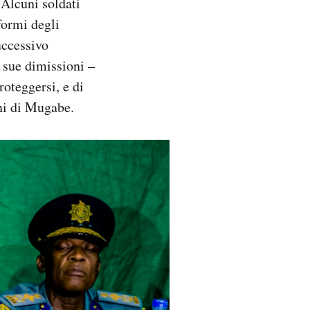
Alcuni soldati
formi degli
uccessivo
e sue dimissioni –
roteggersi, e di
oni di Mugabe.