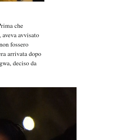
 Prima che
, aveva avvisato
 non fossero
era arrivata dopo
gwa, deciso da