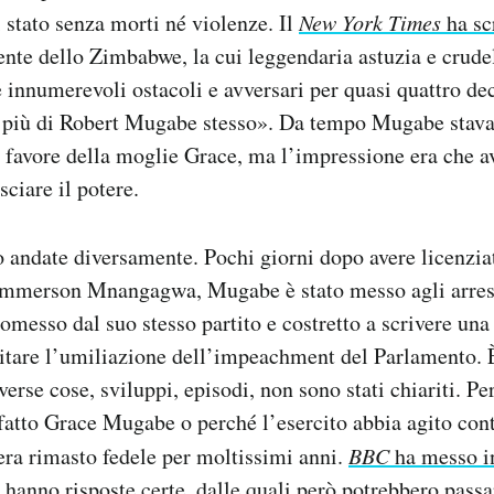
i stato senza morti né violenze. Il
New York Times
ha sc
ente dello Zimbabwe, la cui leggendaria astuzia e crude
e innumerevoli ostacoli e avversari per quasi quattro de
 più di Robert Mugabe stesso». Da tempo Mugabe stava
 favore della moglie Grace, ma l’impressione era che a
ciare il potere.
 andate diversamente. Pochi giorni dopo avere licenziat
Emmerson Mnangagwa, Mugabe è stato messo agli arrest
romesso dal suo stesso partito e costretto a scrivere una 
itare l’umiliazione dell’impeachment del Parlamento. È
verse cose, sviluppi, episodi, non sono stati chiariti. P
 fatto Grace Mugabe o perché l’esercito abbia agito cont
 era rimasto fedele per moltissimi anni.
BBC
ha messo i
anno risposte certe, dalle quali però potrebbero passar