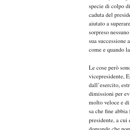
Notifiche mobile
specie di colpo d
Regala il Post
caduta del presid
Hai bisogno di aiuto?
aiutato a superar
Esci
sorpreso nessuno
sua successione a
come e quando las
Le cose però sono
vicepresidente, 
dall’esercito, est
dimissioni per ev
molto veloce e di
sa che fine abbia
presidente, a cui
domande che non h