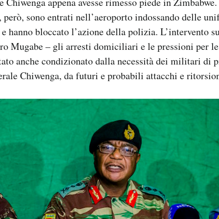
are Chiwenga appena avesse rimesso piede in Zimbabwe. 
e, però, sono entrati nell’aeroporto indossando delle uni
i e hanno bloccato l’azione della polizia. L’intervento s
tro Mugabe – gli arresti domiciliari e le pressioni per l
tato anche condizionato dalla necessità dei militari di p
erale Chiwenga, da futuri e probabili attacchi e ritorsi