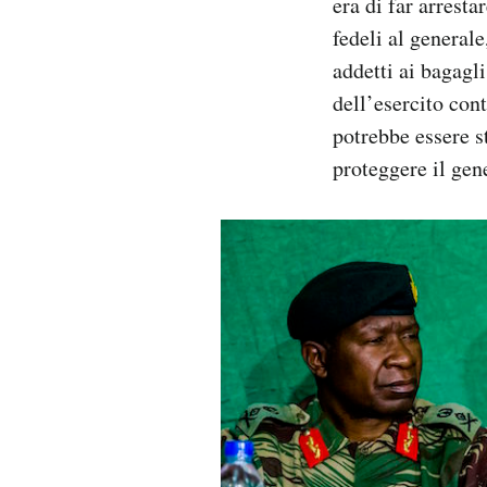
era di far arrest
fedeli al general
addetti ai bagagl
dell’esercito con
potrebbe essere s
proteggere il gen