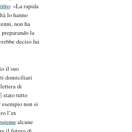
ritto
: «La rapida
ltà lo hanno
cenni, non ha
 preparando la
vrebbe deciso lui
o il suo
i domiciliari
lettera di
 stato tutto
er esempio non si
ro l’ex
nsieme
alcune
e il futuro di