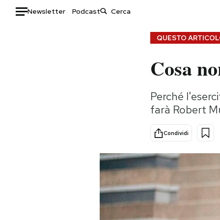
Newsletter
Podcast
Auto
QUESTO ARTICOLO
Cosa non
HOME
Italia
Moda
Perché l'eserc
Mondo
Libri
farà Robert M
Politica
Consumismi
Tecnologia
Storie/Idee
Condividi
Internet
Ok Boomer!
Scienza
Media
Cultura
Europa
Economia
Altrecose
Sport
Mondiali calcio 2026