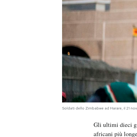
PODCAST
NEWSLETTER
I MIEI PREFERITI
SHOP
CALENDARIO
Soldati dello Zimbabwe ad Harare, il 21
AREA PERSONALE
Gli ultimi dieci 
Area Personale
africani più long
Newsletter