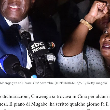
n Mnangagwa ad Harare, il 22 novembre (TONY KARUMBA/AFP/Getty Images)
dichiarazioni, Chiwenga si trovava in Cina per alcuni 
nesi. Il piano di Mugabe, ha scritto qualche giorno fa il