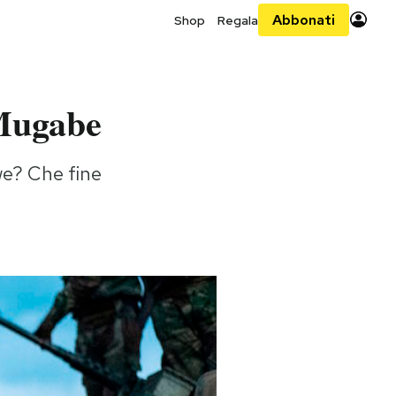
Abbonati
Shop
Regala
 Mugabe
we? Che fine