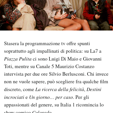
PODCAST
NEWSLETTER
Stasera la programmazione tv offre spunti
I MIEI PREFERITI
soprattutto agli impallinati di politica: su La7 a
Piazza Pulita
ci sono Luigi Di Maio e Giovanni
SHOP
Toti, mentre su Canale 5 Maurizio Costanzo
intervista per due ore Silvio Berlusconi. Chi invece
CALENDARIO
non ne vuole sapere, può scegliere fra qualche film
discreto, come
La ricerca della felicità
,
Destini
AREA PERSONALE
incrociati
e
Un giorno… per caso
. Per gli
appassionati del genere, su Italia 1 ricomincia lo
Area Personale
Newsletter
show comico
Colorado
.