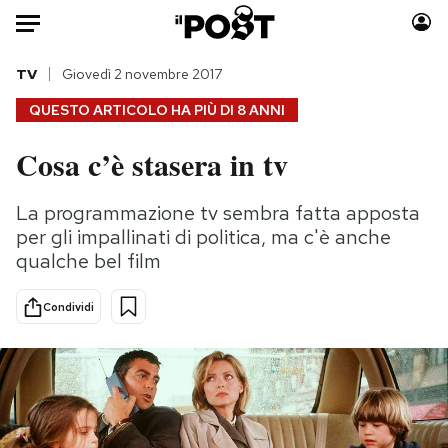
Auto
TV
Giovedì 2 novembre 2017
QUESTO ARTICOLO HA PIÙ DI
8 ANNI
HOME
Cosa c’è stasera in tv
Italia
Moda
Mondo
Libri
La programmazione tv sembra fatta apposta
Politica
Consumismi
per gli impallinati di politica, ma c'è anche
Tecnologia
Storie/Idee
qualche bel film
Internet
Ok Boomer!
Condividi
Scienza
Media
Cultura
Europa
Economia
Altrecose
Sport
Mondiali calcio 2026