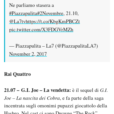
Ne parliamo stasera a
#Piazzapulita
#2Novembre
, 21.10,
@La7tv
https://t.co/KbgKmPBCZt
pic.twitter.com/X3FDGVrMZh
— Piazzapulita – La7 (@PiazzapulitaLA7)
November 2, 2017
Rai Quattro
21.07 – G.I. Joe – La vendetta:
è il sequel di
G.I.
Joe – La nascita dei Cobra
, e fa parte della saga
incentrata sugli omonimi pupazzi giocattolo della
Hasbro. Nel cast ci sono Dwayne “The Rock”