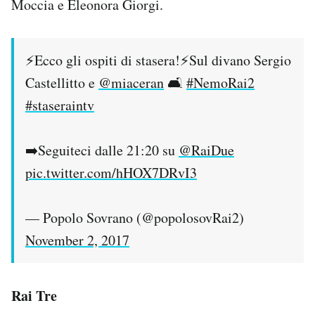
Moccia e Eleonora Giorgi.
⚡Ecco gli ospiti di stasera!⚡Sul divano Sergio
Castellitto e
@miaceran
🛋️
#NemoRai2
#staseraintv
➡️Seguiteci dalle 21:20 su
@RaiDue
pic.twitter.com/hHOX7DRvI3
— Popolo Sovrano (@popolosovRai2)
November 2, 2017
Rai Tre