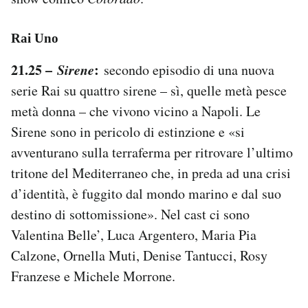
Notifiche mobile
Regala il Post
Rai Uno
Hai bisogno di aiuto?
Esci
21.25 –
Sirene
:
secondo episodio di una nuova
serie Rai su quattro sirene – sì, quelle metà pesce
metà donna – che vivono vicino a Napoli. Le
Sirene sono in pericolo di estinzione e «si
avventurano sulla terraferma per ritrovare l’ultimo
tritone del Mediterraneo che, in preda ad una crisi
d’identità, è fuggito dal mondo marino e dal suo
destino di sottomissione». Nel cast ci sono
Valentina Belle’, Luca Argentero, Maria Pia
Calzone, Ornella Muti, Denise Tantucci, Rosy
Franzese e Michele Morrone.