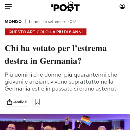
Auto
MONDO
Lunedì 25 settembre 2017
QUESTO ARTICOLO HA PIÙ DI
8 ANNI
HOME
Chi ha votato per l’estrema
Italia
Moda
destra in Germania?
Mondo
Libri
Politica
Consumismi
Più uomini che donne, più quarantenni che
Tecnologia
Storie/Idee
giovani e anziani, vivono soprattutto nella
Internet
Ok Boomer!
Germania est e in passato si erano astenuti
Scienza
Media
Cultura
Europa
Condividi
Economia
Altrecose
Sport
Mondiali calcio 2026