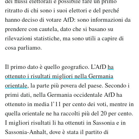
dei flussi elettorali è possibile fare un primo
Notifiche mobile
ritratto di chi sono i suoi elettori e del perché
Regala il Post
hanno deciso di votare AfD: sono informazioni da
Hai bisogno di aiuto?
prendere con cautela, dato che si basano su
Esci
rilevazioni statistiche, ma sono utili a capire di
cosa parliamo.
Il primo dato è quello geografico. L’AfD
ha
ottenuto i risultati migliori nella Germania
orientale
, la parte più povera del paese. Secondo i
primi dati, nella Germania occidentale AfD ha
ottenuto in media l’11 per cento dei voti, mentre in
quella orientale ne ha raccolti più del 20 per cento.
I migliori risultati li ha ottenuti in Sassonia e in
Sassonia-Anhalt, dove è stata il partito di