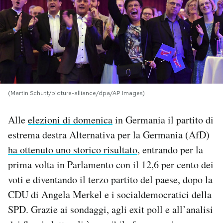
PODCAST
NEWSLETTER
I MIEI PREFERITI
(Martin Schutt/picture-alliance/dpa/AP Images)
Alle
elezioni di domenica
in Germania il partito di
SHOP
estrema destra Alternativa per la Germania (AfD)
ha ottenuto uno storico risultato
, entrando per la
CALENDARIO
prima volta in Parlamento con il 12,6 per cento dei
voti e diventando il terzo partito del paese, dopo la
AREA PERSONALE
CDU di Angela Merkel e i socialdemocratici della
Area Personale
SPD. Grazie ai sondaggi, agli exit poll e all’analisi
Newsletter