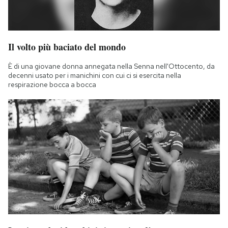
Il volto più baciato del mondo
È di una giovane donna annegata nella Senna nell'Ottocento, da
decenni usato per i manichini con cui ci si esercita nella
respirazione bocca a bocca