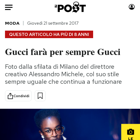
Auto
MODA
Giovedì 21 settembre 2017
QUESTO ARTICOLO HA PIÙ DI
8 ANNI
HOME
Gucci farà per sempre Gucci
Italia
Moda
Mondo
Libri
Foto dalla sfilata di Milano del direttore
Politica
Consumismi
creativo Alessandro Michele, col suo stile
Tecnologia
Storie/Idee
sempre uguale che continua a funzionare
Internet
Ok Boomer!
Condividi
Scienza
Media
Cultura
Europa
Economia
Altrecose
Sport
Mondiali calcio 2026
LE