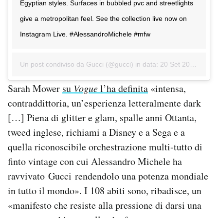
Egyptian styles. Surfaces in bubbled pvc and streetlights
give a metropolitan feel. See the collection live now on
Instagram Live. #AlessandroMichele #mfw
Un post condiviso da Gucci (@gucci) in data:
20 Set 2017 alle ore 06:29 PDT
Sarah Mower
su
Vogue
l’ha definita
«intensa,
contraddittoria, un’esperienza letteralmente dark
[…] Piena di glitter e glam, spalle anni Ottanta,
tweed inglese, richiami a Disney e a Sega e a
quella riconoscibile orchestrazione multi-tutto di
finto vintage con cui Alessandro Michele ha
ravvivato Gucci rendendolo una potenza mondiale
in tutto il mondo». I 108 abiti sono, ribadisce, un
«manifesto che resiste alla pressione di darsi una