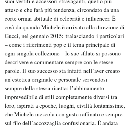
suoi vestiti e accessori stravaganti, quello più
Notifiche mobile
atteso e che farà più tendenza, circondato da una
Regala il Post
corte ormai abituale di celebrità e influencer. È
Hai bisogno di aiuto?
così da quando Michele è arrivato alla direzione di
Esci
Gucci, nel gennaio 2015: tralasciando i particolari
– come i riferimenti pop e il tema principale di
ogni singola collezione – le sue sfilate si possono
descrivere e commentare sempre con le stesse
parole. Il suo successo sta infatti nell’aver creato
un’estetica originale e personale servendosi
sempre della stessa ricetta: l’abbinamento
imprevedibile di stili completamente diversi tra
loro, ispirati a epoche, luoghi, civiltà lontanissime,
che Michele mescola con gusto raffinato e sempre
sul filo dell’accozzaglia confusionaria. È andata