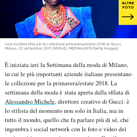
ALTRE
FOTO
PODCAST
NEWSLETTER
Una modella sfila per la collezione primavera/estate 2018 di Gucci,
Milano, 20 settembre 2017 (MIGUEL MEDINA/AFP/Getty Images)
I MIEI PREFERITI
È iniziata ieri la Settimana della moda di Milano,
in cui le più importanti aziende italiane presentano
SHOP
le collezioni per la primavera/estate 2018. La
settimana della moda è stata aperta dalla sfilata di
CALENDARIO
Alessandro Michele
, direttore creativo di Gucci: è
lo stilista del momento non solo in Italia, ma in
AREA PERSONALE
tutto il mondo, quello che fa parlare più di sé, che
Area Personale
ingombra i social network con le foto e video dei
Newsletter