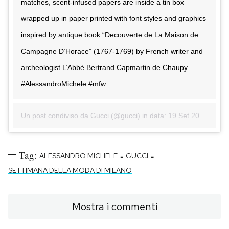
matches, scent-infused papers are inside a tin box
wrapped up in paper printed with font styles and graphics
inspired by antique book “Decouverte de La Maison de
Campagne D’Horace” (1767-1769) by French writer and
archeologist L’Abbé Bertrand Capmartin de Chaupy.
#AlessandroMichele #mfw
Un post condiviso da Gucci (@gucci) in data:
19 Set 2017 alle ore 06:16 PDT
Tag:
-
-
ALESSANDRO MICHELE
GUCCI
SETTIMANA DELLA MODA DI MILANO
Mostra i commenti