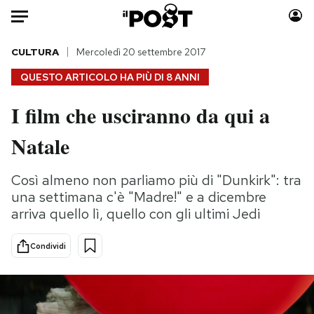
Auto
CULTURA
Mercoledì 20 settembre 2017
QUESTO ARTICOLO HA PIÙ DI
8 ANNI
HOME
I film che usciranno da qui a
Italia
Moda
Natale
Mondo
Libri
Politica
Consumismi
Così almeno non parliamo più di "Dunkirk": tra
Tecnologia
Storie/Idee
una settimana c'è "Madre!" e a dicembre
Internet
Ok Boomer!
arriva quello lì, quello con gli ultimi Jedi
Scienza
Media
Cultura
Europa
Condividi
Economia
Altrecose
Sport
Mondiali calcio 2026