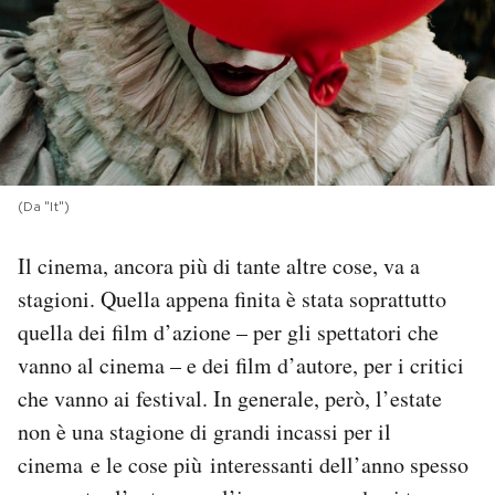
PODCAST
NEWSLETTER
I MIEI PREFERITI
(Da "It")
Il cinema, ancora più di tante altre cose, va a
SHOP
stagioni. Quella appena finita è stata soprattutto
quella dei film d’azione – per gli spettatori che
CALENDARIO
vanno al cinema – e dei film d’autore, per i critici
che vanno ai festival. In generale, però, l’estate
AREA PERSONALE
non è una stagione di grandi incassi per il
Area Personale
cinema e le cose più interessanti dell’anno spesso
Newsletter