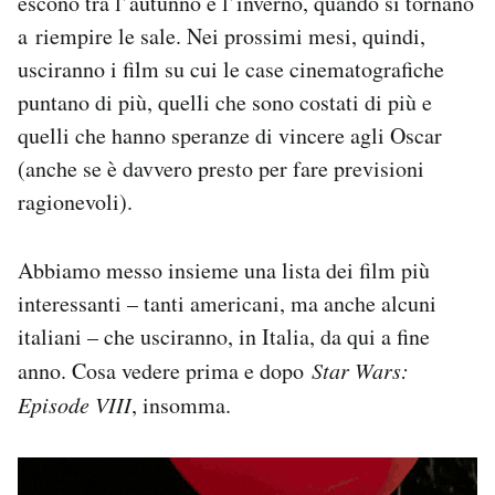
escono tra l’autunno e l’inverno, quando si tornano
Notifiche mobile
a riempire le sale. Nei prossimi mesi, quindi,
Regala il Post
usciranno i film su cui le case cinematografiche
Hai bisogno di aiuto?
puntano di più, quelli che sono costati di più e
Esci
quelli che hanno speranze di vincere agli Oscar
(anche se è davvero presto per fare previsioni
ragionevoli).
Abbiamo messo insieme una lista dei film più
interessanti – tanti americani, ma anche alcuni
italiani – che usciranno, in Italia, da qui a fine
anno. Cosa vedere prima e dopo
Star Wars:
Episode VIII
, insomma.