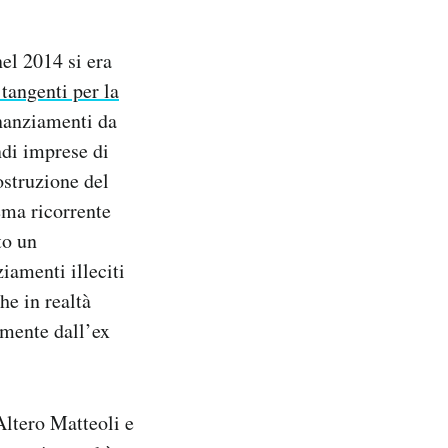
el 2014 si era
 tangenti per la
inanziamenti da
di imprese di
ostruzione del
ema ricorrente
to un
iamenti illeciti
he in realtà
amente dall’ex
Altero Matteoli e