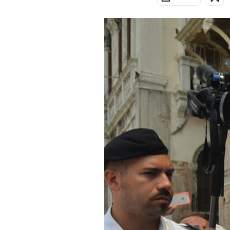
PODCAST
NEWSLETTER
I MIEI PREFERITI
SHOP
CALENDARIO
AREA PERSONALE
Area Personale
Newsletter