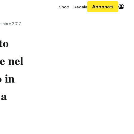
Abbonati
Shop
Regala
tembre 2017
to
e nel
 in
ia