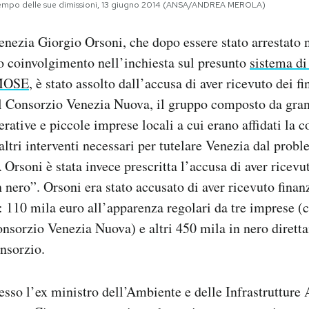
l tempo delle sue dimissioni, 13 giugno 2014 (ANSA/ANDREA MEROLA)
enezia Giorgio Orsoni, che dopo essere stato arrestato n
o coinvolgimento nell’inchiesta sul presunto
sistema di
 MOSE
, è stato assolto dall’accusa di aver ricevuto dei f
el Consorzio Venezia Nuova, il gruppo composto da gran
rative e piccole imprese locali a cui erano affidati la c
altri interventi necessari per tutelare Venezia dal probl
 Orsoni è stata invece prescritta l’accusa di aver ricevu
 nero”. Orsoni era stato accusato di aver ricevuto finanz
 110 mila euro all’apparenza regolari da tre imprese (c
nsorzio Venezia Nuova) e altri 450 mila in nero dirett
nsorzio.
esso l’ex ministro dell’Ambiente e delle Infrastrutture 