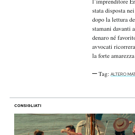
l’imprenditore Er
stata disposta ne
dopo la lettura 
stamani davanti a
denaro né favorit
avvocati ricorrer
la forte amarezza
Tag:
ALTERO MA
CONSIGLIATI