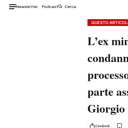
Newsletter
Podcast
Auto
QUESTO ARTICOLO
HOME
L’ex min
Italia
Moda
condanna
Mondo
Libri
Politica
Consumismi
processo
Tecnologia
Storie/Idee
Internet
Ok Boomer!
parte as
Scienza
Media
Cultura
Europa
Giorgio
Economia
Altrecose
Sport
Mondiali calcio 2026
Condividi