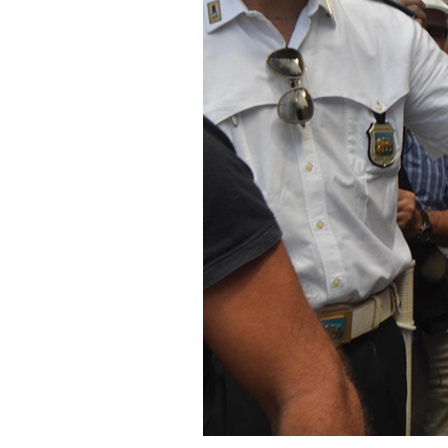
Notifiche mobile
Regala il Post
Hai bisogno di aiuto?
Esci