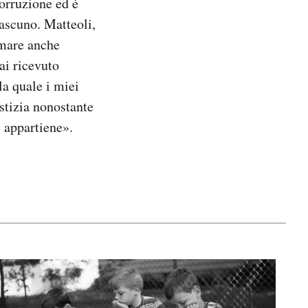
orruzione ed è
iascuno. Matteoli,
rmare anche
ai ricevuto
a quale i miei
ustizia nonostante
 appartiene».