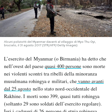
PODCAST
NEWSLETTER
Alcuni poliziotti del Myanmar davanti al villaggio di Myo Thu Gyi,
I MIEI PREFERITI
bruciato, il 31 agosto 2017 (STR/AFP/Getty Images)
L’esercito del Myanmar (o Birmania) ha detto che
SHOP
nell’ovest del paese
quasi 400 persone
sono morte
nei violenti scontri tra ribelli della minoranza
CALENDARIO
musulmana rohingya e militari, che
vanno avanti
dal 25 agosto
nello stato nord-occidentale del
AREA PERSONALE
Rakhine. I morti sono 399, quasi tutti rohingya
(soltanto 29 sono soldati dell’esercito regolare).
Area Personale
Newsletter
Ieri i cadaveri di 26 persone di etnia rohingya,