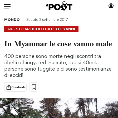
Auto
MONDO
Sabato 2 settembre 2017
QUESTO ARTICOLO HA PIÙ DI
8 ANNI
HOME
In Myanmar le cose vanno male
Italia
Moda
Mondo
Libri
400 persone sono morte negli scontri tra
Politica
Consumismi
ribelli rohingya ed esercito, quasi 40mila
Tecnologia
Storie/Idee
persone sono fuggite e ci sono testimonianze
di eccidi
Internet
Ok Boomer!
Scienza
Media
Condividi
Cultura
Europa
Economia
Altrecose
Sport
Mondiali calcio 2026