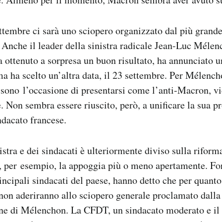
ttembre ci sarà uno sciopero organizzato dal più grand
 Anche il leader della sinistra radicale Jean-Luc Mélen
a ottenuto a sorpresa un buon risultato, ha annunciato u
a ha scelto un’altra data, il 23 settembre. Per Mélench
 sono l’occasione di presentarsi come l’anti-Macron, vic
e. Non sembra essere riuscito, però, a unificare la sua p
ndacato francese.
nistra e dei sindacati è ulteriormente diviso sulla riform
a, per esempio, la appoggia più o meno apertamente. Fo
ncipali sindacati del paese, hanno detto che per quanto
i, non aderiranno allo sciopero generale proclamato da
one di Mélenchon. La CFDT, un sindacato moderato e il 