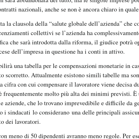
contratti nazionali, anche se non è ancora chiaro in qual
ta la clausola della “salute globale dell’azienda” che c
icenziamenti collettivi se l’azienda ha complessivamente 
ica che sarà introdotta dalla riforma, il giudice potrà o
cese dell’impresa in questione ha i conti in attivo.
bilirà una tabella per le compensazioni monetarie in ca
o scorretto. Attualmente esistono simili tabelle ma so
La cifra con cui compensare il lavoratore viene decisa d
 è frequentemente molto più alta dei minimi previsti. È
le aziende, che lo trovano imprevedibile e difficile da ge
o i sindacati lo considerano una delle principali assicur
o dei lavoratori.
con meno di 50 dipendenti avranno meno regole. Per e