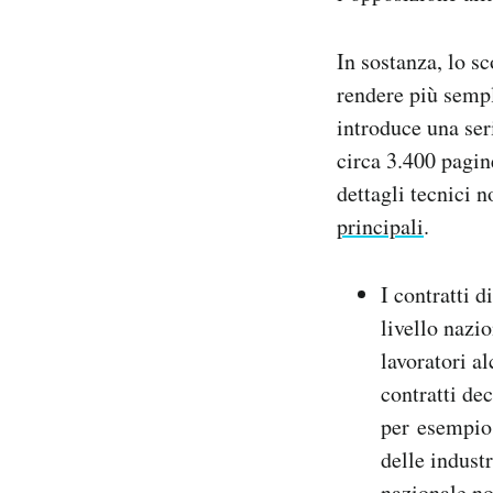
In sostanza, lo sc
rendere più sempli
introduce una ser
circa 3.400 pagine
dettagli tecnici n
principali
.
I contratti d
livello nazi
lavoratori a
contratti dec
per esempio,
delle industr
nazionale no