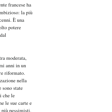
ente francese ha
mbizioso: la più
ecenni. È una
olto potere
 dal
stra moderata,
imi anni in un
re riformato.
zzazione nella
e sono state
i che le
e le sue carte e
 più pessimisti.