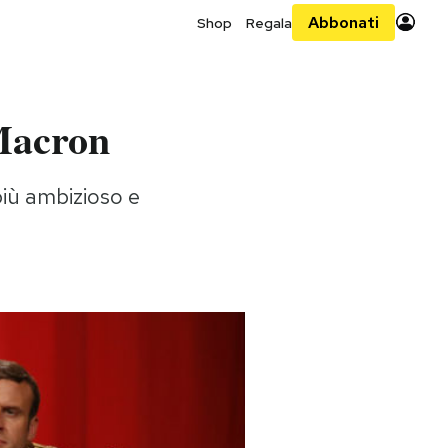
Abbonati
Shop
Regala
Macron
più ambizioso e