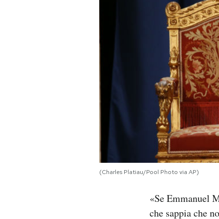
PODCAST
NEWSLETTER
I MIEI PREFERITI
SHOP
CALENDARIO
(Charles Platiau/Pool Photo via AP)
AREA PERSONALE
«Se Emmanuel Ma
Area Personale
che sappia che no
Newsletter