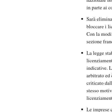
in parte ai 
Sarà elimina
bloccare i l
Con la modif
sezione fran
La legge sta
licenziament
indicative. 
arbitrato ed
criticato dal
stesso motiv
licenziament
Le imprese 