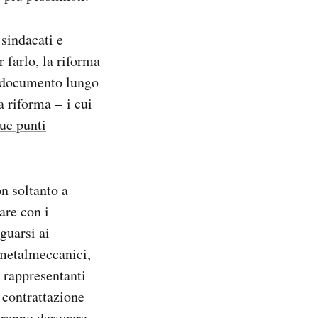
 sindacati e
r farlo, la riforma
n documento lungo
a riforma – i cui
ue punti
on soltanto a
are con i
guarsi ai
i metalmeccanici,
 rappresentanti
a contrattazione
tranno derogare