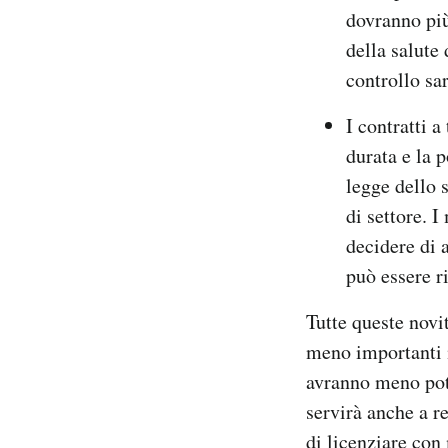
dovranno più
della salute 
controllo sar
I contratti 
durata e la 
legge dello s
di settore. 
decidere di a
può essere r
Tutte queste novi
meno importanti i
avranno meno pote
servirà anche a r
di licenziare con