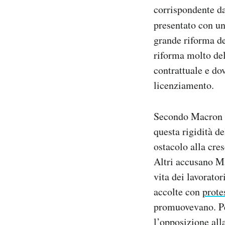
corrispondente d
Notifiche mobile
Regala il Post
presentato con un
Hai bisogno di aiuto?
grande riforma de
Esci
riforma molto del
contrattuale e do
licenziamento.
Secondo Macron e 
questa rigidità de
ostacolo alla cre
Altri accusano Ma
vita dei lavorato
accolte con
prote
promuovevano. Pe
l’opposizione all