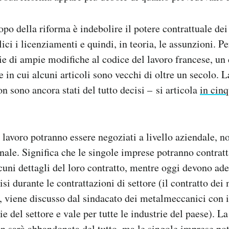
opo della riforma è indebolire il potere contrattuale dei
ci i licenziamenti e quindi, in teoria, le assunzioni. Pe
ie di ampie modifiche al codice del lavoro francese, u
 in cui alcuni articoli sono vecchi di oltre un secolo. L
on sono ancora stati del tutto decisi – si articola
in cinq
i lavoro potranno essere negoziati a livello aziendale, n
onale. Significa che le singole imprese potranno contratt
lcuni dettagli del loro contratto, mentre oggi devono ade
isi durante le contrattazioni di settore (il contratto de
 viene discusso dal sindacato dei metalmeccanici con i
ie del settore e vale per tutte le industrie del paese). L
n sarà abbandonata del tutto, ma le singole imprese po