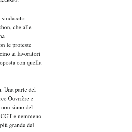
e sindacato
chon, che alle
na
on le proteste
ino ai lavoratori
roposta con quella
a. Una parte del
rce Ouvrière e
 non siano del
lla CGT e nemmeno
più grande del