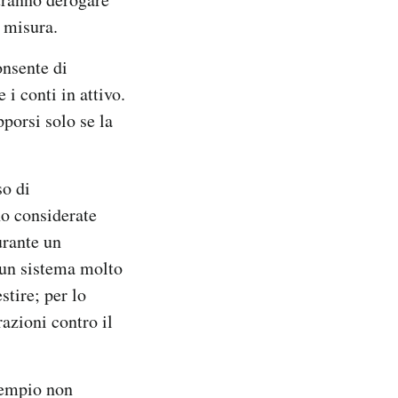
e misura.
onsente di
i conti in attivo.
pporsi solo se la
so di
no considerate
urante un
 un sistema molto
stire; per lo
azioni contro il
sempio non