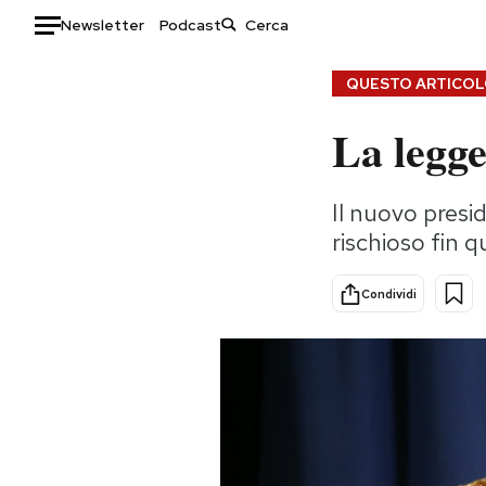
Newsletter
Podcast
Auto
QUESTO ARTICOLO
La legg
HOME
Italia
Moda
Il nuovo presi
Mondo
Libri
rischioso fin q
Politica
Consumismi
Tecnologia
Storie/Idee
Condividi
Internet
Ok Boomer!
Scienza
Media
Cultura
Europa
Economia
Altrecose
Sport
Mondiali calcio 2026