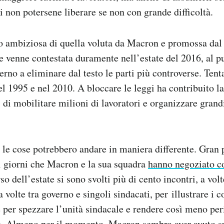
 non potersene liberare se non con grande difficoltà.
 ambiziosa di quella voluta da Macron e promossa dal 
 venne contestata duramente nell’estate del 2016, al p
erno a eliminare dal testo le parti più controverse. Tenta
el 1995 e nel 2010. A bloccare le leggi ha contribuito la
 di mobilitare milioni di lavoratori e organizzare grandi
 le cose potrebbero andare in maniera differente. Gran p
i giorni che Macron e la sua squadra
hanno negoziato co
so dell’estate si sono svolti più di cento incontri, a vol
 a volte tra governo e singoli sindacati, per illustrare i 
per spezzare l’unità sindacale e rendere così meno per
te. Almeno per il momento, Macron sembra aver avuto s