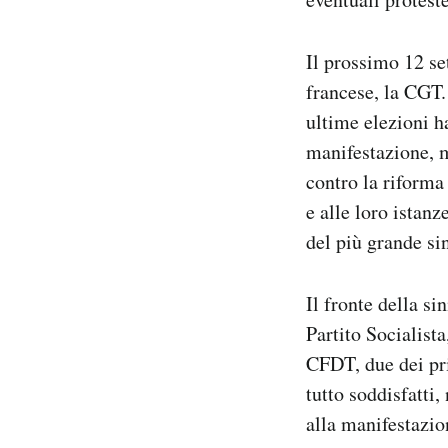
Il prossimo 12 se
francese, la CGT.
ultime elezioni h
manifestazione, m
contro la riforma
e alle loro istanz
del più grande si
Il fronte della si
Partito Socialist
CFDT, due dei pri
tutto soddisfatt
alla manifestazi