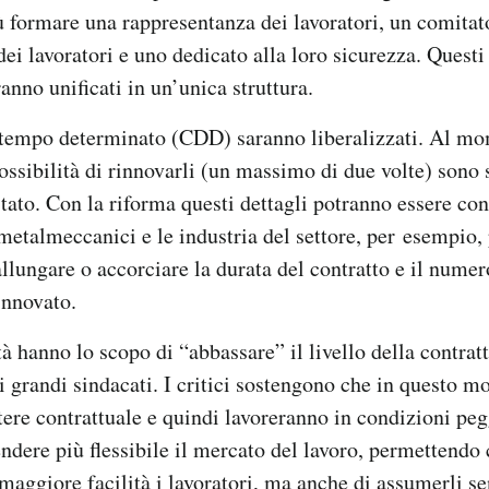
 formare una rappresentanza dei lavoratori, un comitato
dei lavoratori e uno dedicato alla loro sicurezza. Questi
anno unificati in un’unica struttura.
a tempo determinato (CDD) saranno liberalizzati. Al mo
possibilità di rinnovarli (un massimo di due volte) sono s
tato. Con la riforma questi dettagli potranno essere cont
I metalmeccanici e le industria del settore, per esempio,
llungare o accorciare la durata del contratto e il numero
innovato.
tà hanno lo scopo di “abbassare” il livello della contra
 grandi sindacati. I critici sostengono che in questo mo
re contrattuale e quindi lavoreranno in condizioni peg
endere più flessibile il mercato del lavoro, permettendo 
 maggiore facilità i lavoratori, ma anche di assumerli se