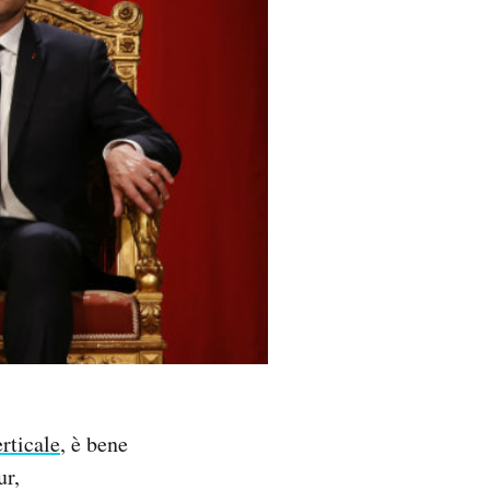
erticale
, è bene
ur,