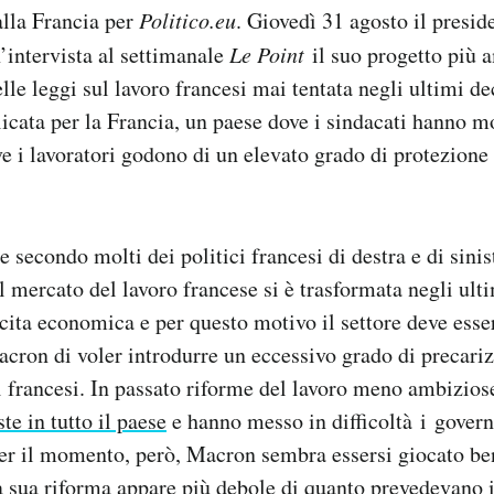
alla Francia per
Politico.eu
. Giovedì 31 agosto il presid
’intervista al settimanale
Le Point
il suo progetto più a
lle leggi sul lavoro francesi mai tentata negli ultimi d
icata per la Francia, un paese dove i sindacati hanno m
ve i lavoratori godono di un elevato grado di protezione
secondo molti dei politici francesi di destra e di sini
l mercato del lavoro francese si è trasformata negli ult
scita economica e per questo motivo il settore deve esse
cron di voler introdurre un eccessivo grado di precari
ri francesi. In passato riforme del lavoro meno ambizios
ste in tutto il paese
e hanno messo in difficoltà i govern
r il momento, però, Macron sembra essersi giocato ben
a sua riforma appare più debole di quanto prevedevano i