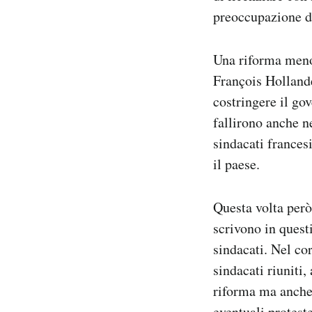
preoccupazione di
Una riforma meno
François Hollande
costringere il gov
fallirono anche n
sindacati francesi
il paese.
Questa volta però
scrivono in quest
sindacati. Nel cor
sindacati riuniti,
riforma ma anche 
eventuali protes