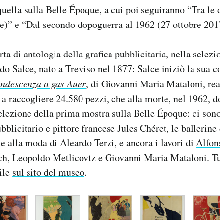
quella sulla Belle Époque, a cui poi seguiranno “Tra le 
re)” e “Dal secondo dopoguerra al 1962 (27 ottobre 201
ta di antologia della grafica pubblicitaria, nella selezi
do Salce, nato a Treviso nel 1877: Salce iniziò la sua c
ndescenza a gas Auer
, di Giovanni Maria Mataloni, rea
 a raccogliere 24.580 pezzi, che alla morte, nel 1962, do
lezione della prima mostra sulla Belle Époque: ci sono, t
ubblicitario e pittore francese Jules Chéret, le ballerine
e alla moda di Aleardo Terzi, e ancora i lavori di
Alfon
h, Leopoldo Metlicovtz e Giovanni Maria Mataloni. Tut
ile
sul sito del museo
.