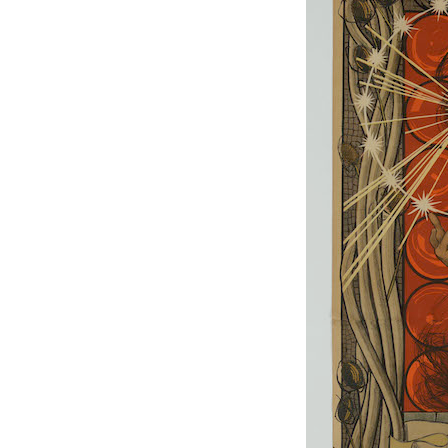
PODCAST
NEWSLETTER
I MIEI PREFERITI
SHOP
CALENDARIO
AREA PERSONALE
Area Personale
Newsletter