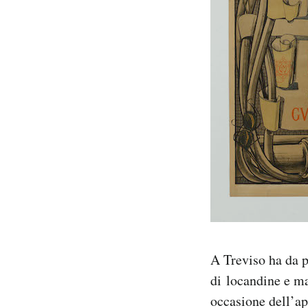
Notifiche mobile
Regala il Post
Hai bisogno di aiuto?
Esci
A Treviso ha da p
di locandine e ma
occasione dell’ap