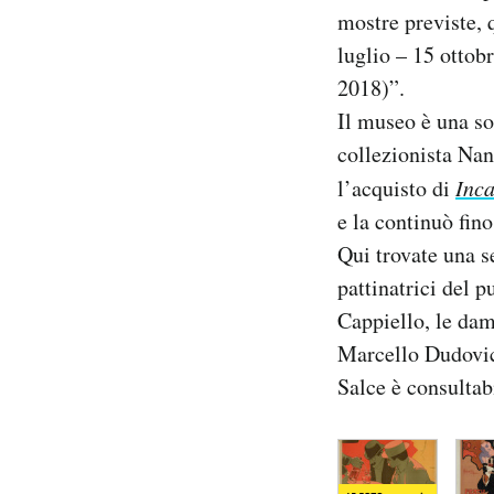
mostre previste, 
luglio – 15 ottob
2018)”.
Il museo è una sor
collezionista Nan
l’acquisto di
Inca
e la continuò fino
Qui trovate una se
pattinatrici del p
Cappiello, le dam
Marcello Dudovic
Salce è consultab