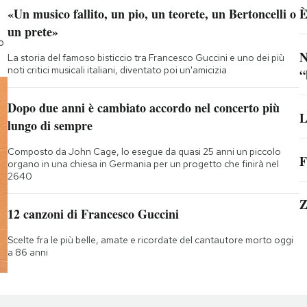
«Un musico fallito, un pio, un teorete, un Bertoncelli o
È
un prete»
o
N
La storia del famoso bisticcio tra Francesco Guccini e uno dei più
noti critici musicali italiani, diventato poi un'amicizia
“
Dopo due anni è cambiato accordo nel concerto più
L
lungo di sempre
Composto da John Cage, lo esegue da quasi 25 anni un piccolo
F
organo in una chiesa in Germania per un progetto che finirà nel
2640
Z
12 canzoni di Francesco Guccini
Scelte fra le più belle, amate e ricordate del cantautore morto oggi
a 86 anni