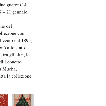
due guerre (14
7 – 21 gennaio
one del
ollezione con
lizzato nel 1895,
nò allo stato.
ra gli altri, le
 di Leonetto
s Mucha
,
ta la collezione