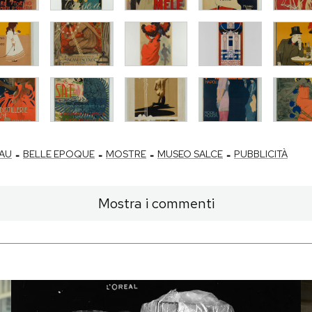
-
-
-
-
AU
BELLE EPOQUE
MOSTRE
MUSEO SALCE
PUBBLICITÀ
Mostra i commenti