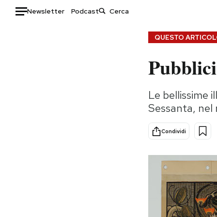
Newsletter
Podcast
Auto
QUESTO ARTICOLO
Pubblici
HOME
Italia
Moda
Le bellissime i
Mondo
Libri
Sessanta, nel
Politica
Consumismi
Tecnologia
Storie/Idee
Condividi
Internet
Ok Boomer!
Scienza
Media
Cultura
Europa
Economia
Altrecose
Sport
Mondiali calcio 2026