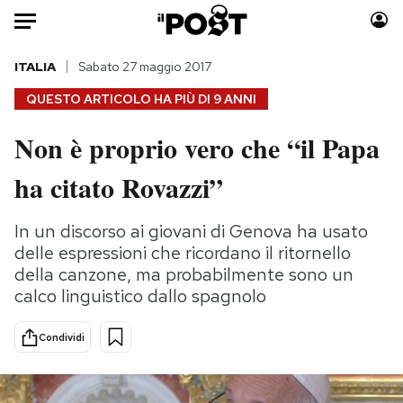
Auto
ITALIA
Sabato 27 maggio 2017
QUESTO ARTICOLO HA PIÙ DI
9 ANNI
HOME
Non è proprio vero che “il Papa
Italia
Moda
ha citato Rovazzi”
Mondo
Libri
Politica
Consumismi
In un discorso ai giovani di Genova ha usato
Tecnologia
Storie/Idee
delle espressioni che ricordano il ritornello
Internet
Ok Boomer!
della canzone, ma probabilmente sono un
Scienza
Media
calco linguistico dallo spagnolo
Cultura
Europa
Economia
Altrecose
Condividi
Sport
Mondiali calcio 2026