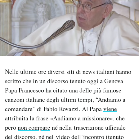
PODCAST
NEWSLETTER
I MIEI PREFERITI
Nelle ultime ore diversi siti di news italiani hanno
SHOP
scritto che in un discorso tenuto oggi a Genova
Papa Francesco ha citato una delle più famose
CALENDARIO
canzoni italiane degli ultimi tempi, “Andiamo a
comandare” di Fabio Rovazzi. Al Papa
viene
AREA PERSONALE
attribuita
la frase
«Andiamo a missionare»
, che
però
non compare
né nella trascrizione ufficiale
Area Personale
del discorso, né nel video dell’incontro (tenuto
Newsletter