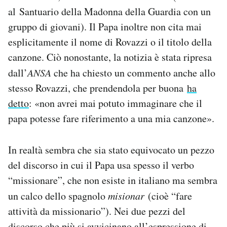
Notifiche mobile
al Santuario della Madonna della Guardia con un
Regala il Post
gruppo di giovani). Il Papa inoltre non cita mai
Hai bisogno di aiuto?
esplicitamente il nome di Rovazzi o il titolo della
Esci
canzone. Ciò nonostante, la notizia è stata ripresa
dall’
ANSA
che ha chiesto un commento anche allo
stesso Rovazzi, che prendendola per buona
ha
detto
: «non avrei mai potuto immaginare che il
papa potesse fare riferimento a una mia canzone».
In realtà sembra che sia stato equivocato un pezzo
del discorso in cui il Papa usa spesso il verbo
“missionare”, che non esiste in italiano ma sembra
un calco dello spagnolo
misionar
(cioè “fare
attività da missionario”). Nei due pezzi del
discorso che più si avvicinano all’espressione di