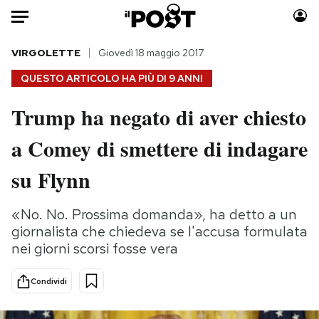
Auto
VIRGOLETTE
Giovedì 18 maggio 2017
QUESTO ARTICOLO HA PIÙ DI
9 ANNI
HOME
Trump ha negato di aver chiesto
Italia
Moda
a Comey di smettere di indagare
Mondo
Libri
Politica
Consumismi
su Flynn
Tecnologia
Storie/Idee
Internet
Ok Boomer!
«No. No. Prossima domanda», ha detto a un
Scienza
Media
giornalista che chiedeva se l'accusa formulata
Cultura
Europa
nei giorni scorsi fosse vera
Economia
Altrecose
Condividi
Sport
Mondiali calcio 2026