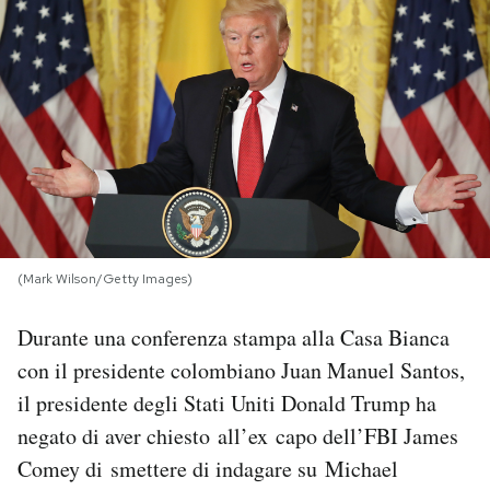
PODCAST
NEWSLETTER
I MIEI PREFERITI
SHOP
(Mark Wilson/Getty Images)
CALENDARIO
Durante una conferenza stampa alla Casa Bianca
con il presidente colombiano Juan Manuel Santos,
il presidente degli Stati Uniti Donald Trump ha
AREA PERSONALE
negato di aver chiesto all’ex capo dell’FBI James
Area Personale
Comey di smettere di indagare su Michael
Newsletter