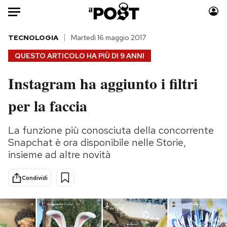
Auto
TECNOLOGIA
Martedì 16 maggio 2017
QUESTO ARTICOLO HA PIÙ DI
9 ANNI
HOME
Instagram ha aggiunto i filtri
Italia
Moda
per la faccia
Mondo
Libri
Politica
Consumismi
La funzione più conosciuta della concorrente
Tecnologia
Storie/Idee
Snapchat è ora disponibile nelle Storie,
Internet
Ok Boomer!
insieme ad altre novità
Scienza
Media
Cultura
Europa
Condividi
Economia
Altrecose
Sport
Mondiali calcio 2026