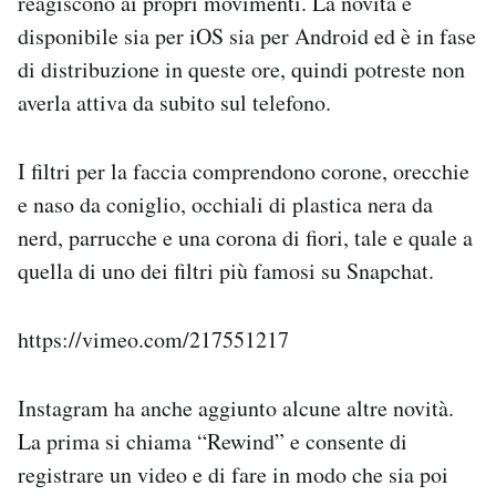
reagiscono ai propri movimenti. La novità è
Notifiche mobile
disponibile sia per iOS sia per Android ed è in fase
Regala il Post
di distribuzione in queste ore, quindi potreste non
Hai bisogno di aiuto?
averla attiva da subito sul telefono.
Esci
I filtri per la faccia comprendono corone, orecchie
e naso da coniglio, occhiali di plastica nera da
nerd, parrucche e una corona di fiori, tale e quale a
quella di uno dei filtri più famosi su Snapchat.
https://vimeo.com/217551217
Instagram ha anche aggiunto alcune altre novità.
La prima si chiama “Rewind” e consente di
registrare un video e di fare in modo che sia poi