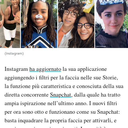
PODCAST
NEWSLETTER
I MIEI PREFERITI
(Instagram)
Instagram
ha aggiornato
la sua applicazione
SHOP
aggiungendo i filtri per la faccia nelle sue Storie,
la funzione più caratteristica e conosciuta della sua
CALENDARIO
diretta concorrente
Snapchat
, dalla quale ha tratto
ampia ispirazione nell’ultimo anno. I nuovi filtri
AREA PERSONALE
per ora sono otto e funzionano come su Snapchat:
Area Personale
basta inquadrare la propria faccia per attivarli, e
Newsletter