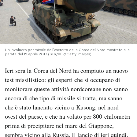
PODCAST
NEWSLETTER
Un involucro per missile dell'esercito della Corea del Nord mostrato alla
I MIEI PREFERITI
parata del 15 aprile 2017 (STR/AFP/Getty Images)
Ieri sera la Corea del Nord ha compiuto un nuovo
SHOP
test missilistico: gli esperti che si occupano di
monitorare queste attività nordcoreane non sanno
CALENDARIO
ancora di che tipo di missile si tratta, ma sanno
che è stato lanciato vicino a Kusong, nel nord
AREA PERSONALE
ovest del paese, e che ha volato per 800 chilometri
prima di precipitare nel mare del Giappone,
Area Personale
sembra vicino alla Russia. Il lancio di ieri quindi,
Newsletter