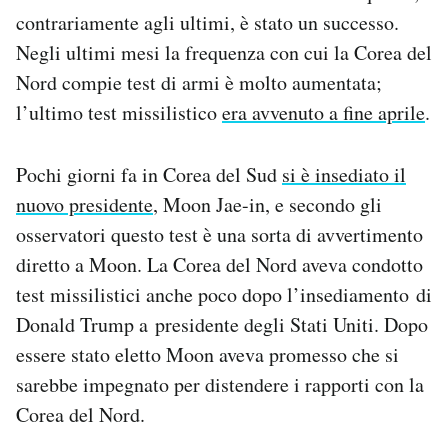
Notifiche mobile
contrariamente agli ultimi, è stato un successo.
Regala il Post
Negli ultimi mesi la frequenza con cui la Corea del
Hai bisogno di aiuto?
Nord compie test di armi è molto aumentata;
Esci
l’ultimo test missilistico
era avvenuto a fine aprile
.
Pochi giorni fa in Corea del Sud
si è insediato il
nuovo presidente
, Moon Jae-in, e secondo gli
osservatori questo test è una sorta di avvertimento
diretto a Moon. La Corea del Nord aveva condotto
test missilistici anche poco dopo l’insediamento di
Donald Trump a presidente degli Stati Uniti. Dopo
essere stato eletto Moon aveva promesso che si
sarebbe impegnato per distendere i rapporti con la
Corea del Nord.