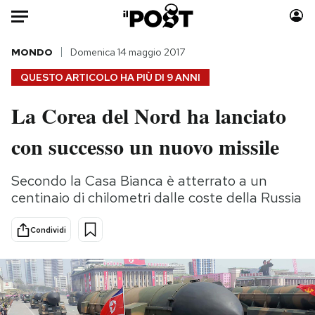
Auto
MONDO
Domenica 14 maggio 2017
QUESTO ARTICOLO HA PIÙ DI
9 ANNI
HOME
La Corea del Nord ha lanciato
Italia
Moda
con successo un nuovo missile
Mondo
Libri
Politica
Consumismi
Secondo la Casa Bianca è atterrato a un
Tecnologia
Storie/Idee
centinaio di chilometri dalle coste della Russia
Internet
Ok Boomer!
Scienza
Media
Condividi
Cultura
Europa
Economia
Altrecose
Sport
Mondiali calcio 2026