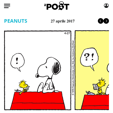
Auto
PEANUTS
27 aprile 2017
HOME
Italia
Moda
Mondo
Libri
Politica
Consumismi
Tecnologia
Storie/Idee
Internet
Ok Boomer!
Scienza
Media
Cultura
Europa
Economia
Altrecose
Sport
Mondiali calcio 2026