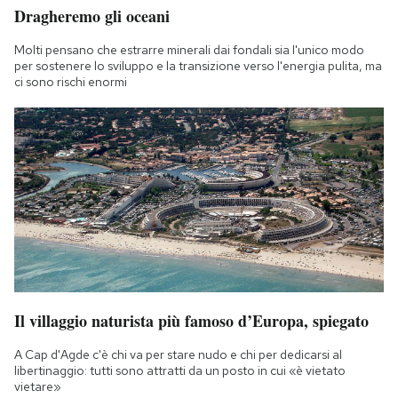
Dragheremo gli oceani
Notifiche mobile
Regala il Post
Molti pensano che estrarre minerali dai fondali sia l'unico modo
Hai bisogno di aiuto?
per sostenere lo sviluppo e la transizione verso l'energia pulita, ma
ci sono rischi enormi
Esci
Il villaggio naturista più famoso d’Europa, spiegato
A Cap d'Agde c'è chi va per stare nudo e chi per dedicarsi al
libertinaggio: tutti sono attratti da un posto in cui «è vietato
vietare»