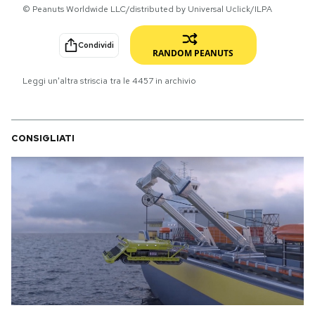
© Peanuts Worldwide LLC/distributed by Universal Uclick/ILPA
PODCAST
Condividi
RANDOM PEANUTS
NEWSLETTER
Leggi un'altra striscia tra le
4457
in archivio
I MIEI PREFERITI
CONSIGLIATI
SHOP
CALENDARIO
AREA PERSONALE
Area Personale
Newsletter