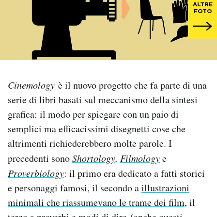
ALTRE
FOTO
PODCAST
NEWSLETTER
Cinemology
è il nuovo progetto che fa parte di una
I MIEI PREFERITI
serie di libri basati sul meccanismo della sintesi
grafica: il modo per spiegare con un paio di
SHOP
semplici ma efficacissimi disegnetti cose che
altrimenti richiederebbero molte parole. I
CALENDARIO
precedenti sono
Shortology
,
Filmology
e
Proverbiology
: il primo era dedicato a fatti storici
AREA PERSONALE
e personaggi famosi, il secondo a
illustrazioni
Area Personale
minimali che riassumevano le trame dei film
, il
Newsletter
terzo a
proverbi e modi di dire
(anche questi