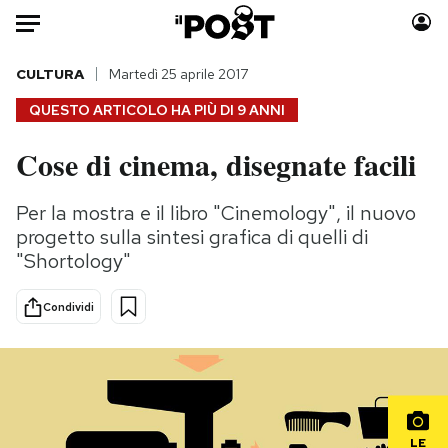
Auto
CULTURA
Martedì 25 aprile 2017
QUESTO ARTICOLO HA PIÙ DI
9 ANNI
HOME
Cose di cinema, disegnate facili
Italia
Moda
Mondo
Libri
Per la mostra e il libro "Cinemology", il nuovo
Politica
Consumismi
progetto sulla sintesi grafica di quelli di
Tecnologia
Storie/Idee
"Shortology"
Internet
Ok Boomer!
Condividi
Scienza
Media
Cultura
Europa
Economia
Altrecose
Sport
Mondiali calcio 2026
LE