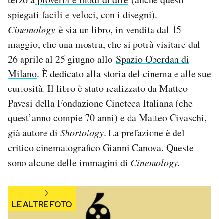
Notifiche mobile
spiegati facili e veloci, con i disegni).
Regala il Post
Cinemology
è sia un libro, in vendita dal 15
Hai bisogno di aiuto?
maggio, che una mostra, che si potrà visitare dal
Esci
26 aprile al 25 giugno allo
Spazio Oberdan di
Milano
. È dedicato alla storia del cinema e alle sue
curiosità. Il libro è stato realizzato da Matteo
Pavesi della Fondazione Cineteca Italiana (che
quest’anno compie 70 anni) e da Matteo Civaschi,
già autore di
Shortology
. La prefazione è del
critico cinematografico Gianni Canova. Queste
sono alcune delle immagini di
Cinemology.