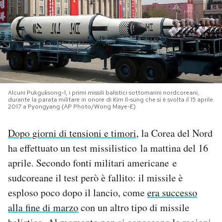
PODCAST
NEWSLETTER
I MIEI PREFERITI
Alcuni Pukguksong-1, i primi missili balistici sottomarini nordcoreani,
durante la parata militare in onore di Kim Il-sung che si è svolta il 15 aprile
2017 a Pyongyang (AP Photo/Wong Maye-E)
SHOP
Dopo giorni di tensioni e timori
, la Corea del Nord
ha effettuato un test missilistico la mattina del 16
CALENDARIO
aprile. Secondo fonti militari americane e
sudcoreane il test però è fallito: il missile è
AREA PERSONALE
esploso poco dopo il lancio, come
era successo
Area Personale
alla fine di marzo
con un altro tipo di missile
Newsletter