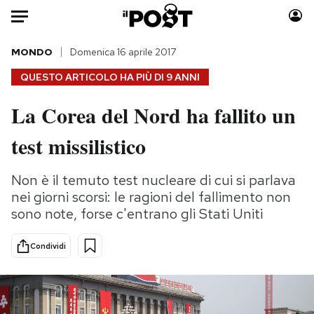
Auto
MONDO
Domenica 16 aprile 2017
QUESTO ARTICOLO HA PIÙ DI
9 ANNI
HOME
La Corea del Nord ha fallito un
Italia
Moda
test missilistico
Mondo
Libri
Politica
Consumismi
Non è il temuto test nucleare di cui si parlava
Tecnologia
Storie/Idee
nei giorni scorsi: le ragioni del fallimento non
Internet
Ok Boomer!
sono note, forse c'entrano gli Stati Uniti
Scienza
Media
Cultura
Europa
Condividi
Economia
Altrecose
Sport
Mondiali calcio 2026