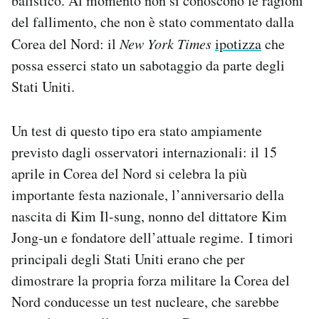
balistico. Al momento non si conoscono le ragioni
Notifiche mobile
del fallimento, che non è stato commentato dalla
Regala il Post
Corea del Nord: il
New York Times
ipotizza
che
Hai bisogno di aiuto?
possa esserci stato un sabotaggio da parte degli
Esci
Stati Uniti.
Un test di questo tipo era stato ampiamente
previsto dagli osservatori internazionali: il 15
aprile in Corea del Nord si celebra la più
importante festa nazionale, l’anniversario della
nascita di Kim Il-sung, nonno del dittatore Kim
Jong-un e fondatore dell’attuale regime. I timori
principali degli Stati Uniti erano che per
dimostrare la propria forza militare la Corea del
Nord conducesse un test nucleare, che sarebbe