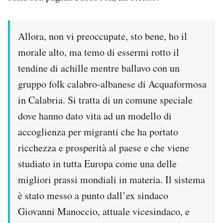
Notifiche mobile
Regala il Post
Hai bisogno di aiuto?
Allora, non vi preoccupate, sto bene, ho il
Esci
morale alto, ma temo di essermi rotto il
tendine di achille mentre ballavo con un
gruppo folk calabro-albanese di Acquaformosa
in Calabria. Si tratta di un comune speciale
dove hanno dato vita ad un modello di
accoglienza per migranti che ha portato
ricchezza e prosperità al paese e che viene
studiato in tutta Europa come una delle
migliori prassi mondiali in materia. Il sistema
è stato messo a punto dall’ex sindaco
Giovanni Manoccio, attuale vicesindaco, e