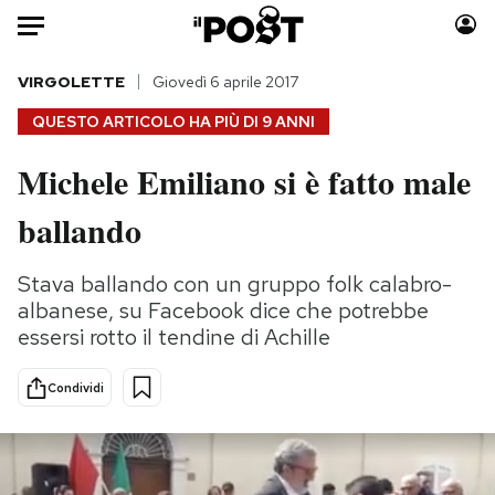
Auto
VIRGOLETTE
Giovedì 6 aprile 2017
QUESTO ARTICOLO HA PIÙ DI
9 ANNI
HOME
Michele Emiliano si è fatto male
Italia
Moda
ballando
Mondo
Libri
Politica
Consumismi
Stava ballando con un gruppo folk calabro-
Tecnologia
Storie/Idee
albanese, su Facebook dice che potrebbe
Internet
Ok Boomer!
essersi rotto il tendine di Achille
Scienza
Media
Cultura
Europa
Condividi
Economia
Altrecose
Sport
Mondiali calcio 2026