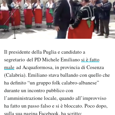
PODCAST
NEWSLETTER
I MIEI PREFERITI
Il presidente della Puglia e candidato a
segretario del PD Michele Emiliano
si è fatto
SHOP
male
ad Acquaformosa, in provincia di Cosenza
(Calabria). Emiliano stava ballando con quello che
CALENDARIO
ha definito “un gruppo folk calabro-albanese”
durante un incontro pubblico con
AREA PERSONALE
l’amministrazione locale, quando all’improvviso
ha fatto un passo falso e si è bloccato. Poco dopo,
Area Personale
sulla sua pagina Facebook, ha scritto:
Newsletter