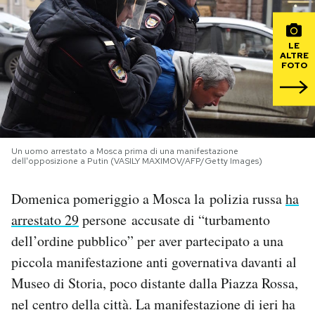
PODCAST
LE
ALTRE
FOTO
NEWSLETTER
I MIEI PREFERITI
Un uomo arrestato a Mosca prima di una manifestazione
dell'opposizione a Putin (VASILY MAXIMOV/AFP/Getty Images)
SHOP
Domenica pomeriggio a Mosca la polizia russa
ha
CALENDARIO
arrestato 29
persone accusate di “turbamento
dell’ordine pubblico” per aver partecipato a una
AREA PERSONALE
piccola manifestazione anti governativa davanti al
Museo di Storia, poco distante dalla Piazza Rossa,
Area Personale
nel centro della città. La manifestazione di ieri ha
Newsletter