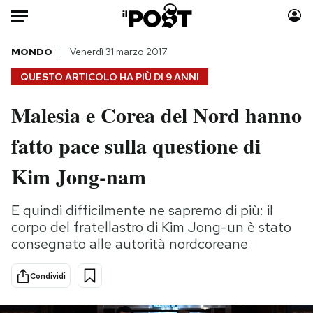
Auto
MONDO
Venerdì 31 marzo 2017
QUESTO ARTICOLO HA PIÙ DI
9 ANNI
HOME
Malesia e Corea del Nord hanno
Italia
Moda
fatto pace sulla questione di
Mondo
Libri
Politica
Consumismi
Kim Jong-nam
Tecnologia
Storie/Idee
Internet
Ok Boomer!
E quindi difficilmente ne sapremo di più: il
Scienza
Media
corpo del fratellastro di Kim Jong-un è stato
Cultura
Europa
consegnato alle autorità nordcoreane
Economia
Altrecose
Condividi
Sport
Mondiali calcio 2026