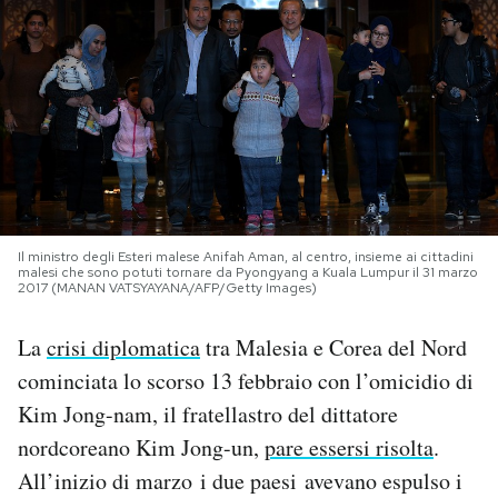
PODCAST
NEWSLETTER
I MIEI PREFERITI
Il ministro degli Esteri malese Anifah Aman, al centro, insieme ai cittadini
SHOP
malesi che sono potuti tornare da Pyongyang a Kuala Lumpur il 31 marzo
2017 (MANAN VATSYAYANA/AFP/Getty Images)
CALENDARIO
La
crisi diplomatica
tra Malesia e Corea del Nord
cominciata lo scorso 13 febbraio con l’omicidio di
AREA PERSONALE
Kim Jong-nam, il fratellastro del dittatore
nordcoreano Kim Jong-un,
pare essersi risolta
.
Area Personale
All’inizio di marzo i due paesi avevano espulso i
Newsletter