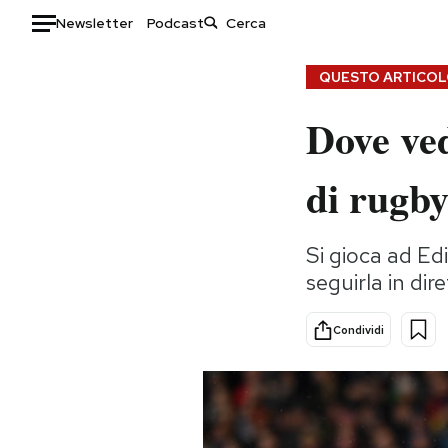
Newsletter
Podcast
Auto
QUESTO ARTICOLO
Dove ved
HOME
Italia
Moda
di rugby
Mondo
Libri
Politica
Consumismi
Si gioca ad Edi
Tecnologia
Storie/Idee
seguirla in dir
Internet
Ok Boomer!
Scienza
Media
Condividi
Cultura
Europa
Economia
Altrecose
Sport
Mondiali calcio 2026