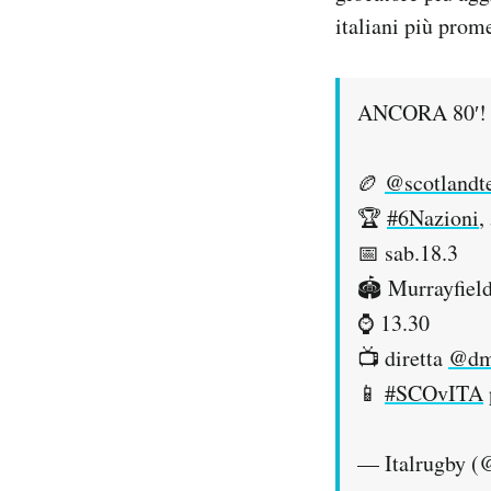
italiani più prome
ANCORA 80′!
🏉
@scotlandt
🏆
#6Nazioni
,
📅 sab.18.3
🏟 Murrayfiel
⌚️ 13.30
📺 diretta
@dma
📱
#SCOvITA
— Italrugby 