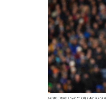
PODCAST
NEWSLETTER
I MIEI PREFERITI
SHOP
CALENDARIO
AREA PERSONALE
Area Personale
Sergio Parisse e Ryan Wilson durante una 
Newsletter