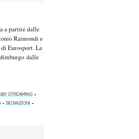
a a partire dalle
ntonio Raimondi e
e di Eurosport. La
Edimburgo dalle
-
GBY STREAMING
-
-
G
SEI NAZIONI