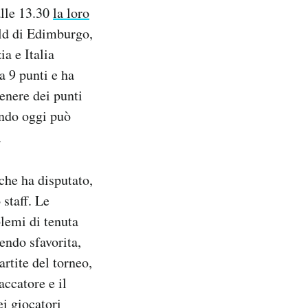
alle 13.30
la loro
eld di Edimburgo,
ia e Italia
a 9 punti e ha
tenere dei punti
endo oggi può
.
 che ha disputato,
staff. Le
blemi di tenuta
sendo sfavorita,
partite del torneo,
ccatore e il
i giocatori