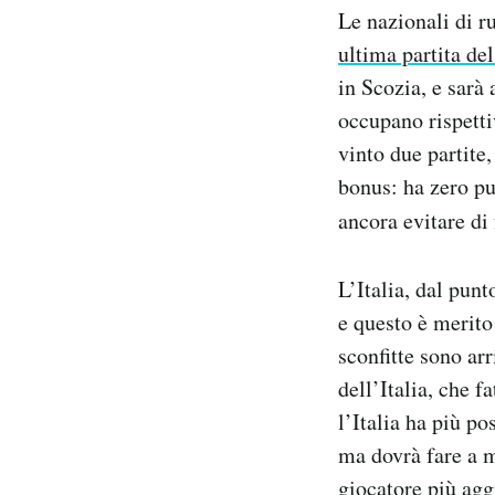
Le nazionali di r
Notifiche mobile
Regala il Post
ultima partita de
Hai bisogno di aiuto?
in Scozia, e sarà 
Esci
occupano rispetti
vinto due partite,
bonus: ha zero pu
ancora evitare di 
L’Italia, dal punt
e questo è merito
sconfitte sono arr
dell’Italia, che f
l’Italia ha più pos
ma dovrà fare a m
giocatore più agg