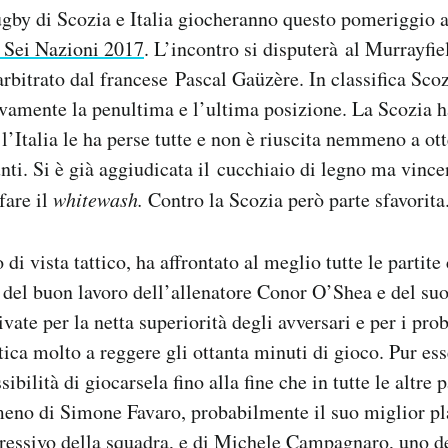
ugby di Scozia e Italia giocheranno questo pomeriggio 
l Sei Nazioni 2017
. L’incontro si disputerà al Murrayfi
arbitrato dal francese Pascal Gaüzère. In classifica Scoz
vamente la penultima e l’ultima posizione. La Scozia h
 l’Italia le ha perse tutte e non è riuscita nemmeno a ot
nti. Si è già aggiudicata il cucchiaio di legno ma vinc
fare il
whitewash.
Contro la Scozia però parte sfavorita
o di vista tattico, ha affrontato al meglio tutte le partite
 del buon lavoro dell’allenatore Conor O’Shea e del suo 
ivate per la netta superiorità degli avversari e per i pro
atica molto a reggere gli ottanta minuti di gioco. Pur es
sibilità di giocarsela fino alla fine che in tutte le altre 
eno di Simone Favaro, probabilmente il suo miglior pla
ressivo della squadra, e di Michele Campagnaro, uno de