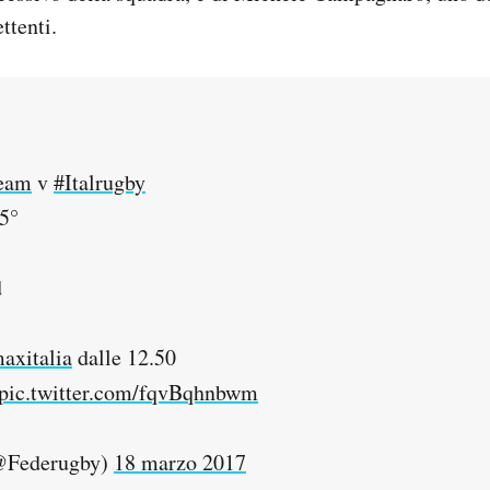
ttenti.
eam
v
#Italrugby
 5°
d
xitalia
dalle 12.50
pic.twitter.com/fqvBqhnbwm
(@Federugby)
18 marzo 2017