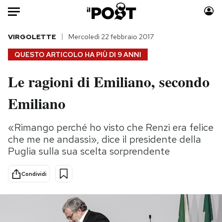
Auto
VIRGOLETTE
Mercoledì 22 febbraio 2017
QUESTO ARTICOLO HA PIÙ DI
9 ANNI
HOME
Le ragioni di Emiliano, secondo
Italia
Moda
Emiliano
Mondo
Libri
Politica
Consumismi
«Rimango perché ho visto che Renzi era felice
Tecnologia
Storie/Idee
che me ne andassi», dice il presidente della
Internet
Ok Boomer!
Puglia sulla sua scelta sorprendente
Scienza
Media
Cultura
Europa
Condividi
Economia
Altrecose
Sport
Mondiali calcio 2026