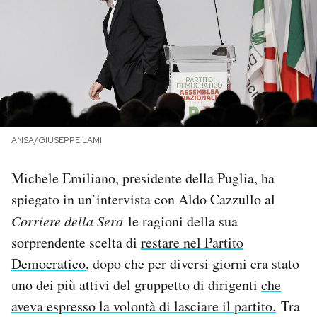
PODCAST
NEWSLETTER
I MIEI PREFERITI
ANSA/GIUSEPPE LAMI
SHOP
Michele Emiliano, presidente della Puglia, ha
spiegato in un’intervista con Aldo Cazzullo al
CALENDARIO
Corriere della Sera
le ragioni della sua
sorprendente scelta di
restare nel Partito
Democratico
AREA PERSONALE
, dopo che per diversi giorni era stato
uno dei più attivi del gruppetto di dirigenti
che
Area Personale
aveva espresso la volontà di lasciare il partito.
Tra
Newsletter