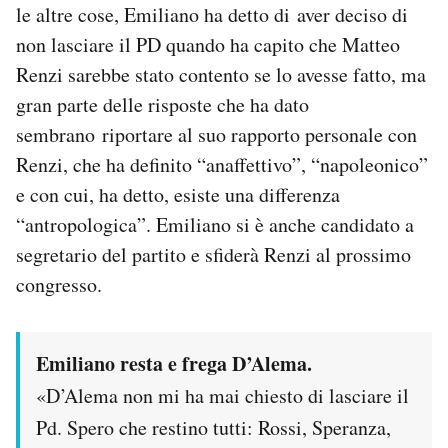
le altre cose, Emiliano ha detto di aver deciso di
Notifiche mobile
non lasciare il PD quando ha capito che Matteo
Regala il Post
Hai bisogno di aiuto?
Renzi sarebbe stato contento se lo avesse fatto, ma
Esci
gran parte delle risposte che ha dato
sembrano riportare al suo rapporto personale con
Renzi, che ha definito “anaffettivo”, “napoleonico”
e con cui, ha detto, esiste una differenza
“antropologica”. Emiliano si è anche candidato a
segretario del partito e sfiderà Renzi al prossimo
congresso.
Emiliano resta e frega D’Alema.
«D’Alema non mi ha mai chiesto di lasciare il
Pd. Spero che restino tutti: Rossi, Speranza,